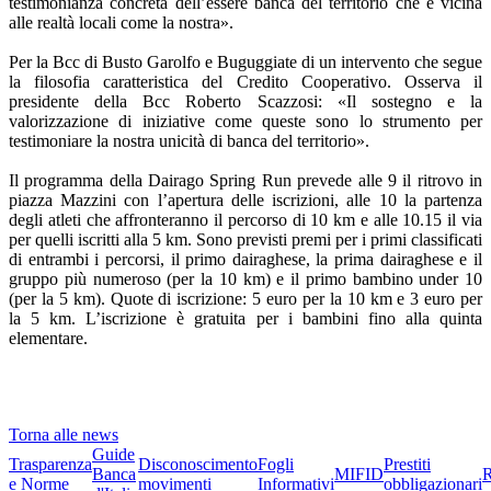
testimonianza concreta dell’essere banca del territorio che è vicina
alle realtà locali come la nostra».
Per la Bcc di Busto Garolfo e Buguggiate di un intervento che segue
la filosofia caratteristica del Credito Cooperativo. Osserva il
presidente della Bcc Roberto Scazzosi: «Il sostegno e la
valorizzazione di iniziative come queste sono lo strumento per
testimoniare la nostra unicità di banca del territorio».
Il programma della Dairago Spring Run prevede alle 9 il ritrovo in
piazza Mazzini con l’apertura delle iscrizioni, alle 10 la partenza
degli atleti che affronteranno il percorso di 10 km e alle 10.15 il via
per quelli iscritti alla 5 km. Sono previsti premi per i primi classificati
di entrambi i percorsi, il primo dairaghese, la prima dairaghese e il
gruppo più numeroso (per la 10 km) e il primo bambino under 10
(per la 5 km). Quote di iscrizione: 5 euro per la 10 km e 3 euro per
la 5 km. L’iscrizione è gratuita per i bambini fino alla quinta
elementare.
Torna alle news
Guide
Trasparenza
Disconoscimento
Fogli
Prestiti
Banca
MIFID
R
e Norme
movimenti
Informativi
obbligazionari