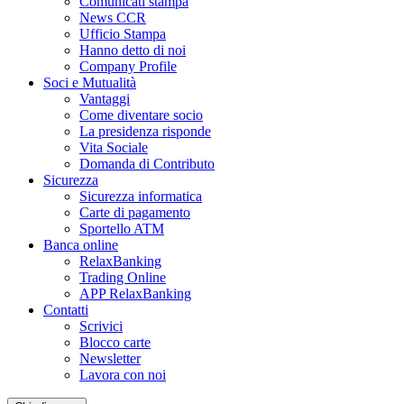
Comunicati stampa
News CCR
Ufficio Stampa
Hanno detto di noi
Company Profile
Soci e Mutualità
Vantaggi
Come diventare socio
La presidenza risponde
Vita Sociale
Domanda di Contributo
Sicurezza
Sicurezza informatica
Carte di pagamento
Sportello ATM
Banca online
RelaxBanking
Trading Online
APP RelaxBanking
Contatti
Scrivici
Blocco carte
Newsletter
Lavora con noi