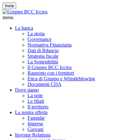
Invia
menu
La banca
La storia
Governance
Normativa Finanziaria
Dati di Bilancio
Strategia fiscale
La Sostenibilità
Il Gruppo BCC Iccrea
Rapporto con i fornitori
Etica di Gruppo e Whistleblowing
Documenti CDA
Dove siamo
La sede
Le filiali
Il territorio
La nostra offerta
Famiglie
Imprese
Giovani
Investor Relations