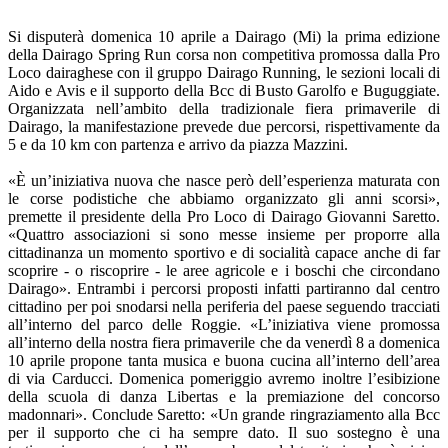
Si disputerà domenica 10 aprile a Dairago (Mi) la prima edizione
della Dairago Spring Run corsa non competitiva promossa dalla Pro
Loco dairaghese con il gruppo Dairago Running, le sezioni locali di
Aido e Avis e il supporto della Bcc di Busto Garolfo e Buguggiate.
Organizzata nell’ambito della tradizionale fiera primaverile di
Dairago, la manifestazione prevede due percorsi, rispettivamente da
5 e da 10 km con partenza e arrivo da piazza Mazzini.
«È un’iniziativa nuova che nasce però dell’esperienza maturata con
le corse podistiche che abbiamo organizzato gli anni scorsi»,
premette il presidente della Pro Loco di Dairago Giovanni Saretto.
«Quattro associazioni si sono messe insieme per proporre alla
cittadinanza un momento sportivo e di socialità capace anche di far
scoprire - o riscoprire - le aree agricole e i boschi che circondano
Dairago». Entrambi i percorsi proposti infatti partiranno dal centro
cittadino per poi snodarsi nella periferia del paese seguendo tracciati
all’interno del parco delle Roggie. «L’iniziativa viene promossa
all’interno della nostra fiera primaverile che da venerdì 8 a domenica
10 aprile propone tanta musica e buona cucina all’interno dell’area
di via Carducci. Domenica pomeriggio avremo inoltre l’esibizione
della scuola di danza Libertas e la premiazione del concorso
madonnari». Conclude Saretto: «Un grande ringraziamento alla Bcc
per il supporto che ci ha sempre dato. Il suo sostegno è una