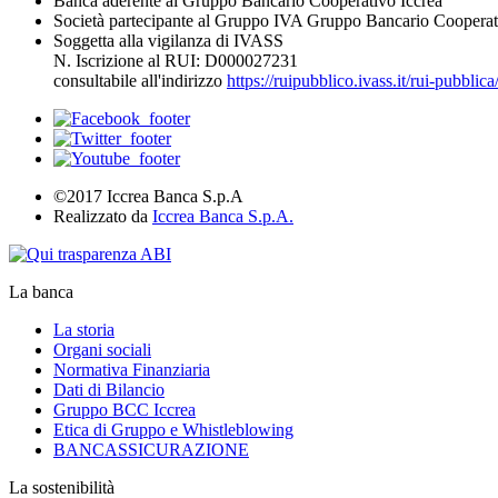
Banca aderente al Gruppo Bancario Cooperativo Iccrea
Società partecipante al Gruppo IVA Gruppo Bancario Cooperat
Soggetta alla vigilanza di IVASS
N. Iscrizione al RUI: D000027231
consultabile all'indirizzo
https://ruipubblico.ivass.it/rui-pubbli
©2017 Iccrea Banca S.p.A
Realizzato da
Iccrea Banca S.p.A.
La banca
La storia
Organi sociali
Normativa Finanziaria
Dati di Bilancio
Gruppo BCC Iccrea
Etica di Gruppo e Whistleblowing
BANCASSICURAZIONE
La sostenibilità