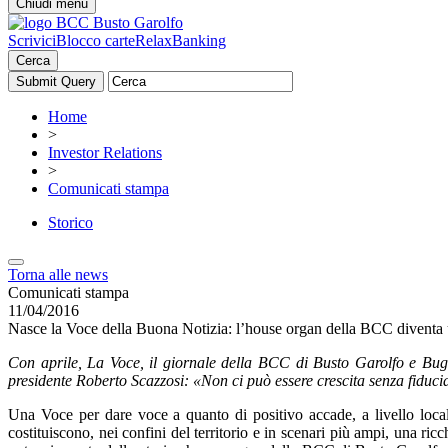
Chiudi menu
Scrivici
Blocco carte
RelaxBanking
Cerca
Home
>
Investor Relations
>
Comunicati stampa
Storico
Torna alle news
Comunicati stampa
11/04/2016
Nasce la Voce della Buona Notizia: l’house organ della BCC diventa un 
Con aprile, La Voce, il giornale della BCC di Busto Garolfo e Bugugg
presidente Roberto Scazzosi: «Non ci può essere crescita senza fiducia
Una Voce per dare voce a quanto di positivo accade, a livello locale
costituiscono, nei confini del territorio e in scenari più ampi, una ri