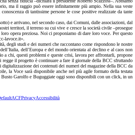
cita senza fiducia –dichiara il presidente Roberto Scazzosi–. Abbiamo
orio, ma il raggio può essere infinitamente più ampio. Nella sua veste
a conoscenza di tantissime persone le cose positive realizzate da tante
otto) e arrivano, nel secondo caso, dai Comuni, dalle associazioni, dal
stri territori, il terreno su cui vive e cresce la società civile –prosegue
loro opera preziosa. Noi ci proponiamo di dare loro voce. Per questo
cc-lavoce.it».
nità, degli studi e dei numeri che raccontano come rispondono le nostre
dell’Italia, dell’Europa e del mondo orientata al declino e al caos non
 a chi, questi problemi e queste crisi, lavora per affrontarli, propone
i regge il progetto è continuare a fare il giornale della BCC sfruttando
 di digitalizzazione dei contenuti dei numeri del magazine della BCC da
bile, la Voce sarà disponibile anche nel più agile formato della testata
di Busto Garolfo e Buguggiate oggi sono disponibili con un click, in un
efault
ACF
Privacy
Accessibilità