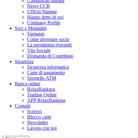
Comunicati stampa
News CCR
Ufficio Stampa
Hanno detto di noi
Company Profile
Soci e Mutualità
Vantaggi
Come diventare socio
La presidenza risponde
Vita Sociale
Domanda di Contributo
Sicurezza
Sicurezza informatica
Carte di pagamento
Sportello ATM
Banca online
RelaxBanking
Trading Online
APP RelaxBanking
Contatti
Scrivici
Blocco carte
Newsletter
Lavora con noi