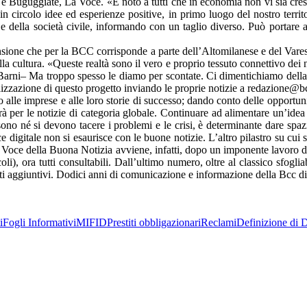
 Buguggiate, La Voce. «È noto a tutti che in economia non vi sia cres
 circolo idee ed esperienze positive, in primo luogo del nostro territ
 e della società civile, informando con un taglio diverso. Può portare 
nsione che per la BCC corrisponde a parte dell’Altomilanese e del Vares
la cultura. «Queste realtà sono il vero e proprio tessuto connettivo dei no
Barni– Ma troppo spesso le diamo per scontate. Ci dimentichiamo della 
ealizzazione di questo progetto inviando le proprie notizie a redazione@b
 alle imprese e alle loro storie di successo; dando conto delle opportu
à per le notizie di categoria globale. Continuare ad alimentare un’idea 
ono né si devono tacere i problemi e le crisi, è determinante dare spazio
 digitale non si esaurisce con le buone notizie. L’altro pilastro su cui s
lla Voce della Buona Notizia avviene, infatti, dopo un imponente lavoro
), ora tutti consultabili. Dall’ultimo numero, oltre al classico sfoglia
nuti aggiuntivi. Dodici anni di comunicazione e informazione della Bcc 
i
Fogli Informativi
MIFID
Prestiti obbligazionari
Reclami
Definizione di D