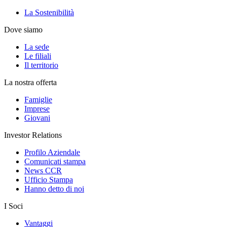
La Sostenibilità
Dove siamo
La sede
Le filiali
Il territorio
La nostra offerta
Famiglie
Imprese
Giovani
Investor Relations
Profilo Aziendale
Comunicati stampa
News CCR
Ufficio Stampa
Hanno detto di noi
I Soci
Vantaggi