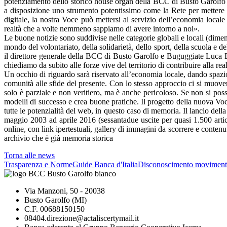
potenziamento dello storico house organ della BCC di Busto Garolfo e
a disposizione uno strumento potentissimo come la Rete per mettere in
digitale, la nostra Voce può mettersi al servizio dell’economia locale
realtà che a volte nemmeno sappiamo di avere intorno a noi».
Le buone notizie sono suddivise nelle categorie globali e locali (dime
mondo del volontariato, della solidarietà, dello sport, della scuola e del
il direttore generale della BCC di Busto Garolfo e Buguggiate Luca 
chiediamo da subito alle forze vive del territorio di contribuire alla r
Un occhio di riguardo sarà riservato all’economia locale, dando spazio
comunità alle sfide del presente. Con lo stesso approccio ci si muover
solo è parziale e non veritiero, ma è anche pericoloso. Se non si poss
modelli di successo e crea buone pratiche. Il progetto della nuova Voce
tutte le potenzialità del web, in questo caso di memoria. Il lancio de
maggio 2003 ad aprile 2016 (sessantadue uscite per quasi 1.500 articoli
online, con link ipertestuali, gallery di immagini da scorrere e conte
archivio che è già memoria storica
Torna alle news
Trasparenza e Norme
Guide Banca d'Italia
Disconoscimento moviment
Via Manzoni, 50 - 20038
Busto Garolfo (MI)
C.F. 00688150150
08404.direzione@actaliscertymail.it