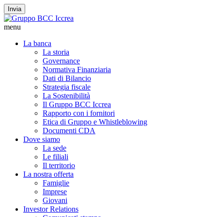
Invia
menu
La banca
La storia
Governance
Normativa Finanziaria
Dati di Bilancio
Strategia fiscale
La Sostenibilità
Il Gruppo BCC Iccrea
Rapporto con i fornitori
Etica di Gruppo e Whistleblowing
Documenti CDA
Dove siamo
La sede
Le filiali
Il territorio
La nostra offerta
Famiglie
Imprese
Giovani
Investor Relations