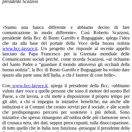
presidente Scazzosi
«Siamo una banca differente e abbiamo deciso di fare
comunicazione in modo differente». Così Roberto Scazzosi,
presidente della Bcc di Busto Garolfo e Buguggiate, spiega l’idea
che sta alla base del portale della Voce della buona notizia
www.bcc-lavoce.it
. Un progetto che risponde al recente appello
lanciato da Papa Francesco per la Giornata mondiale delle
Comunicazioni sociali perché, come ricorda Scazzosi, «al richiamo
del Santo Padre a “guardare il mondo attraverso gli occhiali della
buona notizia”, la Bcc di Busto Garolfo e Buguggiate ha voluto dare
spazio alla parte sana dell’Italia, a chi è fautore di cose belle».
Con
www.bcc-lavoce.it
, spiega il presidente della Bcc, «abbiamo
voluto dare voce a quelle persone che sono il motore del nostro Bel
Paese, a chi lavora, a chi mette a disposizione il proprio tempo per
gli altri, a chi si impegna in iniziative benefiche; ma anche alle
istituzioni e ai Comuni che creano servizi per il sociale, e alle scuole
che predispongono percorsi per sostenere i più deboli. Sono
iniziative che spesso rimangono all’ombra delle più clamorose news
di cronaca nera, dei dati, seppur preoccupanti, sulla disoccupazione,
di tutto quello che in Italia non funziona -prosegue il presidente della