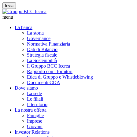
Invia
menu
La banca
La storia
Governance
Normativa Finanziaria
Dati di Bilancio
Strategia fiscale
La Sostenibilità
Il Gruppo BCC Iccrea
Rapporto con i fornitori
Etica di Gruppo e Whistleblowing
Documenti CDA
Dove siamo
La sede
Le filiali
Il territorio
La nostra offerta
Famiglie
Imprese
Giovani
Investor Relations