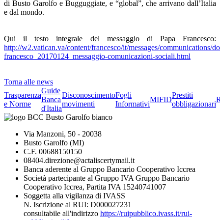
di Busto Garolfo e Bugguggiate, e “global”, che arrivano dall’Italia
e dal mondo.
Qui il testo integrale del messaggio di Papa Francesco:
http://w2.vatican.va/content/francesco/it/messages/communications/d
francesco_20170124_messaggio-comunicazioni-sociali.html
Torna alle news
Guide
Trasparenza
Disconoscimento
Fogli
Prestiti
Banca
MIFID
R
e Norme
movimenti
Informativi
obbligazionari
d'Italia
Via Manzoni, 50 - 20038
Busto Garolfo (MI)
C.F. 00688150150
08404.direzione@actaliscertymail.it
Banca aderente al Gruppo Bancario Cooperativo Iccrea
Società partecipante al Gruppo IVA Gruppo Bancario
Cooperativo Iccrea, Partita IVA 15240741007
Soggetta alla vigilanza di IVASS
N. Iscrizione al RUI: D000027231
consultabile all'indirizzo
https://ruipubblico.ivass.it/rui-