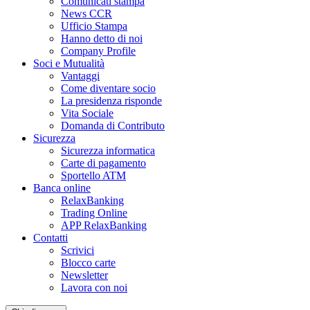
Comunicati stampa
News CCR
Ufficio Stampa
Hanno detto di noi
Company Profile
Soci e Mutualità
Vantaggi
Come diventare socio
La presidenza risponde
Vita Sociale
Domanda di Contributo
Sicurezza
Sicurezza informatica
Carte di pagamento
Sportello ATM
Banca online
RelaxBanking
Trading Online
APP RelaxBanking
Contatti
Scrivici
Blocco carte
Newsletter
Lavora con noi