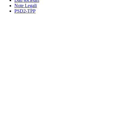
Dati societari
Note Legali
PSD2-TPP