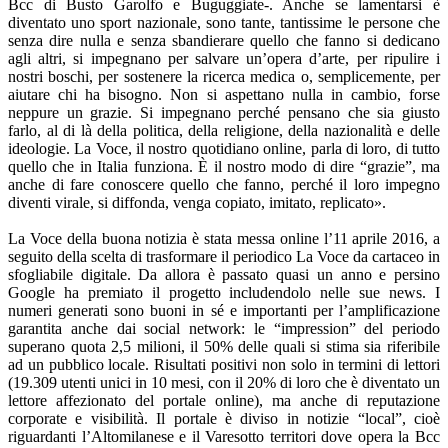
Bcc di Busto Garolfo e Buguggiate-. Anche se lamentarsi è
diventato uno sport nazionale, sono tante, tantissime le persone che
senza dire nulla e senza sbandierare quello che fanno si dedicano
agli altri, si impegnano per salvare un’opera d’arte, per ripulire i
nostri boschi, per sostenere la ricerca medica o, semplicemente, per
aiutare chi ha bisogno. Non si aspettano nulla in cambio, forse
neppure un grazie. Si impegnano perché pensano che sia giusto
farlo, al di là della politica, della religione, della nazionalità e delle
ideologie. La Voce, il nostro quotidiano online, parla di loro, di tutto
quello che in Italia funziona. È il nostro modo di dire “grazie”, ma
anche di fare conoscere quello che fanno, perché il loro impegno
diventi virale, si diffonda, venga copiato, imitato, replicato».
La Voce della buona notizia è stata messa online l’11 aprile 2016, a
seguito della scelta di trasformare il periodico La Voce da cartaceo in
sfogliabile digitale. Da allora è passato quasi un anno e persino
Google ha premiato il progetto includendolo nelle sue news. I
numeri generati sono buoni in sé e importanti per l’amplificazione
garantita anche dai social network: le “impression” del periodo
superano quota 2,5 milioni, il 50% delle quali si stima sia riferibile
ad un pubblico locale. Risultati positivi non solo in termini di lettori
(19.309 utenti unici in 10 mesi, con il 20% di loro che è diventato un
lettore affezionato del portale online), ma anche di reputazione
corporate e visibilità. Il portale è diviso in notizie “local”, cioè
riguardanti l’Altomilanese e il Varesotto territori dove opera la Bcc