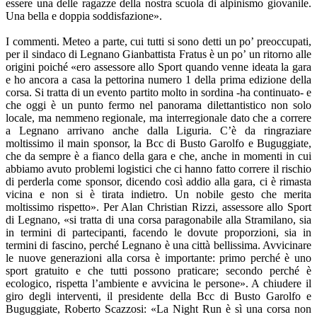
essere una delle ragazze della nostra scuola di alpinismo giovanile.
Una bella e doppia soddisfazione».
I commenti. Meteo a parte, cui tutti si sono detti un po’ preoccupati,
per il sindaco di Legnano Gianbattista Fratus è un po’ un ritorno alle
origini poiché «ero assessore allo Sport quando venne ideata la gara
e ho ancora a casa la pettorina numero 1 della prima edizione della
corsa. Si tratta di un evento partito molto in sordina -ha continuato- e
che oggi è un punto fermo nel panorama dilettantistico non solo
locale, ma nemmeno regionale, ma interregionale dato che a correre
a Legnano arrivano anche dalla Liguria. C’è da ringraziare
moltissimo il main sponsor, la Bcc di Busto Garolfo e Buguggiate,
che da sempre è a fianco della gara e che, anche in momenti in cui
abbiamo avuto problemi logistici che ci hanno fatto correre il rischio
di perderla come sponsor, dicendo così addio alla gara, ci è rimasta
vicina e non si è tirata indietro. Un nobile gesto che merita
moltissimo rispetto». Per Alan Christian Rizzi, assessore allo Sport
di Legnano, «si tratta di una corsa paragonabile alla Stramilano, sia
in termini di partecipanti, facendo le dovute proporzioni, sia in
termini di fascino, perché Legnano è una città bellissima. Avvicinare
le nuove generazioni alla corsa è importante: primo perché è uno
sport gratuito e che tutti possono praticare; secondo perché è
ecologico, rispetta l’ambiente e avvicina le persone». A chiudere il
giro degli interventi, il presidente della Bcc di Busto Garolfo e
Buguggiate, Roberto Scazzosi: «La Night Run è sì una corsa non