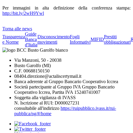
Per immagini in alta definizione della conferenza stampa:
http://bit.ly/2wH9Ywl
Torna alle news
Guide
Trasparenza
Disconoscimento
Fogli
Prestiti
Banca
MIFID
R
e Norme
movimenti
Informativi
obbligazionari
d'Italia
Via Manzoni, 50 - 20038
Busto Garolfo (MI)
C.F. 00688150150
08404.direzione@actaliscertymail.it
Banca aderente al Gruppo Bancario Cooperativo Iccrea
Società partecipante al Gruppo IVA Gruppo Bancario
Cooperativo Iccrea, Partita IVA 15240741007
Soggetta alla vigilanza di IVASS
N. Iscrizione al RUI: D000027231
consultabile all'indirizzo
https://ruipubblico.ivass.it/rui-
pubblica/ng/#/home