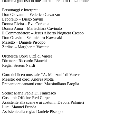
Dramma giocoso in due atti su libretto di L. Da Ponte
Personaggi e Interpreti:
Don Giovanni – Federico Cavarzan
Leporello – Diego Savini
Donna Elvira – Eva Corbetta
Donna Anna – Mariachiara Cavinato
Il Commendatore – Jesus Alberto Noguera Crespo
Don Ottavio – Schinichiro Kawasaki
Masetto – Daniele Piscopo
Zerlina – Margherita Vacante
Orchestra OSM Città di Varese
Direttore: Riccardo Bianchi
Regia: Serena Nardi
Coro del liceo musicale “A. Manzoni” di Varese
Maestro del coro: Andrea Motta
Preparatore cantanti coro: Massimiliano Broglia
Scene: Maria Paola Di Francesco
Costumi: Officine Red Carpet
Assistente alla scene e ai costumi: Debora Palmieri
Luci: Manuel Frenda
Assistente alla regia: Daniele Piscopo