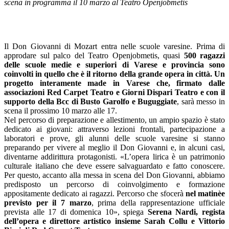
scena in programma il 10
marzo
al Teatro Openjobmetis
Il Don Giovanni di Mozart entra nelle scuole varesine. Prima di
approdare sul palco del Teatro Openjobmetis, quasi
500 ragazzi
delle scuole medie e superiori di Varese e provincia sono
coinvolti in quello che è il ritorno della grande opera in città. Un
progetto interamente made in Varese che, firmato dalle
associazioni Red Carpet Teatro e Giorni Dispari Teatro e con il
supporto della Bcc di Busto Garolfo e Buguggiate
, sarà messo in
scena il prossimo 10
marzo
alle 17.
Nel percorso di preparazione e allestimento, un ampio spazio è stato
dedicato ai giovani: attraverso lezioni frontali, partecipazione a
laboratori e prove, gli alunni delle scuole varesine si stanno
preparando per vivere al meglio il Don Giovanni e, in alcuni casi,
diventarne addirittura protagonisti. «L’opera lirica è un patrimonio
culturale italiano che deve essere salvaguardato e fatto conoscere.
Per questo, accanto alla messa in scena del Don Giovanni, abbiamo
predisposto un percorso di coinvolgimento e formazione
appositamente dedicato ai ragazzi. Percorso che sfocerà
nel matinèe
previsto per il 7 marzo
, prima della rappresentazione ufficiale
prevista alle 17 di
domenica
10», spiega
Serena Nardi, regista
dell’opera e direttore artistico insieme Sarah Collu e Vittorio