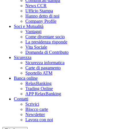
Comunicati stampa
News CCR
Ufficio Stampa
Hanno detto di noi
Company Profile
Soci e Mutualità
Vantaggi
Come diventare socio
La presidenza risponde
Vita Sociale
Domanda di Contributo
Sicurezza
Sicurezza informatica
Carte di pagamento
Sportello ATM
Banca online
RelaxBanking
Trading Online
APP RelaxBanking
Contatti
Scrivici
Blocco carte
Newsletter
Lavora con noi