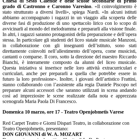
Chiesa di Sesto Calende e delle scuole secondarie di primo
grado di Castronno e Caronno Varesino
. «Il coinvolgimento è
stato strutturato a diversi livelli», spiega Nardi. «In alcuni istituti
abbiamo accompagnato i ragazzi in un viaggio alla scoperta delle
diverse fasi di produzione di uno spettacolo lirico con lo scopo di
avvicinarli al mondo del melodramma e prepararli alla visione finale.
In altri, i ragazzi saranno protagonisti della preparazione e dell’opera
stessa. In particolare gli studenti del liceo statale musicale Manzoni,
in collaborazione con gli insegnanti dell’istituto, sono stati
direttamente coinvolti nell’allestimento dell’opera, come musicisti,
cantanti o comparse. Il coro, sotto la direzione del maestro Riccardo
Bianchi, è interamente composto da alunni del liceo musicale.
Questa iniziativa si inserisce nelle loro attività extracurriculari e
curriculari, anche per prepararli a quella che potrebbe essere in
futuro la loro professione». Inoltre, i giovani dell’artistico Frattini,
stanno collaborando con l’assistente alla regia Daniele Piscopo nel
preparare alcuni accessori che saranno utilizzati in scena andando
così ad impreziosire le scene realizzate dalla nota e apprezzata
scenografa Maria Paola Di Francesco.
Domenica
10 marzo, ore 17 - Teatro Openjobmetis Varese
Red Carpet Teatro e Giorni Dispari Teatro, in collaborazione con
Teatro Openjobmetis, presentano:
DON GIOVANNI di W. A. MOZART