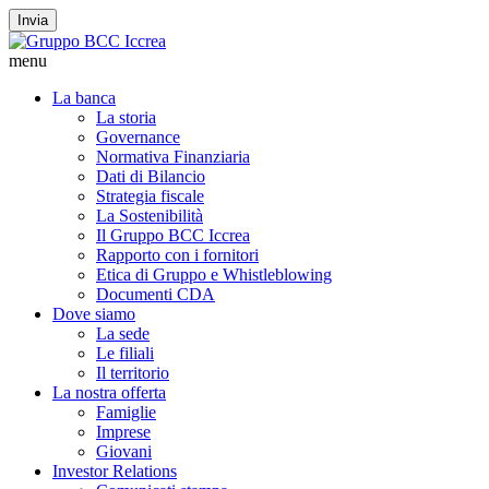
Invia
menu
La banca
La storia
Governance
Normativa Finanziaria
Dati di Bilancio
Strategia fiscale
La Sostenibilità
Il Gruppo BCC Iccrea
Rapporto con i fornitori
Etica di Gruppo e Whistleblowing
Documenti CDA
Dove siamo
La sede
Le filiali
Il territorio
La nostra offerta
Famiglie
Imprese
Giovani
Investor Relations