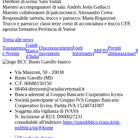
Direttore di scena: Sara Vailati
Maestro accompagnatore di sala: Andrés Jesùs Gallucci
Maestro collaboratore di palcoscenico: Alessandro Cerea
Responsabile sartoria, trucco e parrucco: Marta Regazzoni
Trucco e parrucco: classi terze corso di acconciatura e trucco CFP,
agenzia formativa Provincia di Varese
Torna alle news
Guide
Trasparenza
Disconoscimento
Fogli
Prestiti
Banca
MIFID
R
e Norme
movimenti
Informativi
obbligazionari
d'Italia
Via Manzoni, 50 - 20038
Busto Garolfo (MI)
C.F. 00688150150
08404.direzione@actaliscertymail.it
Banca aderente al Gruppo Bancario Cooperativo Iccrea
Società partecipante al Gruppo IVA Gruppo Bancario
Cooperativo Iccrea, Partita IVA 15240741007
Soggetta alla vigilanza di IVASS
N. Iscrizione al RUI: D000027231
consultabile all'indirizzo
https://ruipubblico.ivass.it/rui-
pubblica/ng/#/home