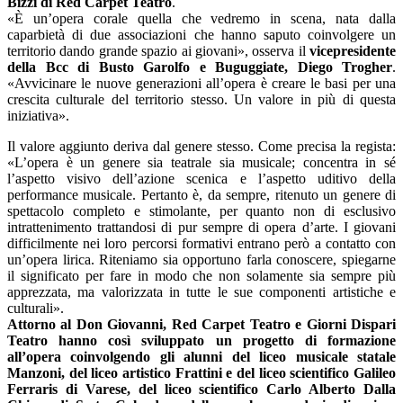
Bizzi di Red Carpet Teatro
.
«È un’opera corale quella che vedremo in scena, nata dalla
caparbietà di due associazioni che hanno saputo coinvolgere un
territorio dando grande spazio ai giovani», osserva il
vicepresidente
della Bcc di Busto Garolfo e Buguggiate, Diego Trogher
.
«Avvicinare le nuove generazioni all’opera è creare le basi per una
crescita culturale del territorio stesso. Un valore in più di questa
iniziativa».
Il valore aggiunto deriva dal genere stesso. Come precisa la regista:
«L’opera è un genere sia teatrale sia musicale; concentra in sé
l’aspetto visivo dell’azione scenica e l’aspetto uditivo della
performance musicale. Pertanto è, da sempre, ritenuto un genere di
spettacolo completo e stimolante, per quanto non di esclusivo
intrattenimento trattandosi di pur sempre di opera d’arte. I giovani
difficilmente nei loro percorsi formativi entrano però a contatto con
un’opera lirica. Riteniamo sia opportuno farla conoscere, spiegarne
il significato per fare in modo che non solamente sia sempre più
apprezzata, ma valorizzata in tutte le sue componenti artistiche e
culturali».
Attorno al Don Giovanni, Red Carpet Teatro e Giorni Dispari
Teatro hanno così sviluppato un progetto di formazione
all’opera coinvolgendo gli alunni del liceo musicale statale
Manzoni, del liceo artistico Frattini e del liceo scientifico Galileo
Ferraris di Varese, del liceo scientifico Carlo Alberto Dalla