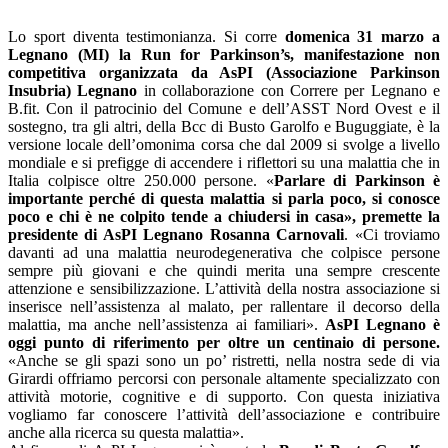
Lo sport diventa testimonianza. Si corre
domenica 31
marzo
a
Legnano (MI) la Run for Parkinson’s, manifestazione non
competitiva organizzata da AsPI (Associazione Parkinson
Insubria) Legnano
in collaborazione con Correre per Legnano e
B.fit. Con il patrocinio del Comune e dell’ASST Nord Ovest e il
sostegno, tra gli altri, della Bcc di Busto Garolfo e Buguggiate, è la
versione locale dell’omonima corsa che dal 2009 si svolge a livello
mondiale e si prefigge di accendere i riflettori su una malattia che in
Italia colpisce oltre 250.000 persone. «
Parlare di Parkinson è
importante perché di questa malattia si parla poco, si conosce
poco e chi è ne colpito tende a chiudersi in casa», premette la
presidente di AsPI Legnano Rosanna Carnovali
. «Ci troviamo
davanti ad una malattia neurodegenerativa che colpisce persone
sempre più giovani e che quindi merita una sempre crescente
attenzione e sensibilizzazione. L’attività della nostra associazione si
inserisce nell’assistenza al malato, per rallentare il decorso della
malattia, ma anche nell’assistenza ai familiari».
AsPI Legnano è
oggi
punto di riferimento per oltre un centinaio di persone.
«Anche se gli spazi sono un po’ ristretti, nella nostra sede di via
Girardi offriamo percorsi con personale altamente specializzato con
attività motorie, cognitive e di supporto. Con questa iniziativa
vogliamo far conoscere l’attività dell’associazione e contribuire
anche alla ricerca su questa malattia».