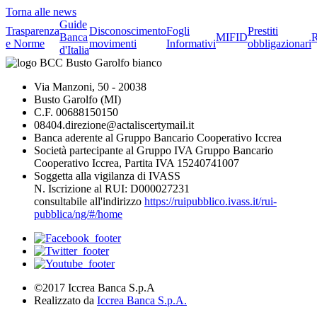
Torna alle news
Guide
Trasparenza
Disconoscimento
Fogli
Prestiti
Banca
MIFID
R
e Norme
movimenti
Informativi
obbligazionari
d'Italia
Via Manzoni, 50 - 20038
Busto Garolfo (MI)
C.F. 00688150150
08404.direzione@actaliscertymail.it
Banca aderente al Gruppo Bancario Cooperativo Iccrea
Società partecipante al Gruppo IVA Gruppo Bancario
Cooperativo Iccrea, Partita IVA 15240741007
Soggetta alla vigilanza di IVASS
N. Iscrizione al RUI: D000027231
consultabile all'indirizzo
https://ruipubblico.ivass.it/rui-
pubblica/ng/#/home
©2017 Iccrea Banca S.p.A
Realizzato da
Iccrea Banca S.p.A.