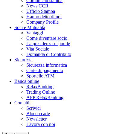
Comunicati stampa
News CCR
Ufficio Stampa
Hanno detto di noi
Company Profile
Soci e Mutualità
Vantaggi
Come diventare socio
La presidenza risponde
Vita Sociale
Domanda di Contributo
Sicurezza
Sicurezza informatica
Carte di pagamento
Sportello ATM
Banca online
RelaxBanking
Trading Online
APP RelaxBanking
Contatti
Scrivici
Blocco carte
Newsletter
Lavora con noi