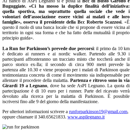
Al fianco di AsPI Legnano si è posta la
Bcc di Busto Garolfo e
Buguggiate. «Ci ha mosso la duplice finalità dell’iniziativa:
quella sportiva, ma soprattutto quella sociale che vede i
volontari dell’associazione essere vicini ai malati e alle loro
famiglie», osserva il presidente della Bcc Roberto Scazzosi
. «È
questo il ruolo di una banca locale che si propone di essere vicina al
territorio in ogni sua forma e che ha fatto della mutualità il proprio
principio guida».
La Run for Parkinson’s prevede due percorsi
: il primo da 10 km
è dedicato ai runners e ai nordic walker. Partendo alle 9.30 i
partecipanti affronteranno un tracciato misto che toccherà anche il
parco storico ex-Ila; il secondo di circa 900 metri prevede la
partenza alle 10.30 e viene proposto per i malati di Parkinson quale
testimonianza concreta di come il movimento sia indispensabile per
allentare il procedere della malattia.
Partenza e ritrovo sono in via
Girardi 19 a Legnano
, dove ha sede AsPI Legnano. La quota di
partecipazione è di 10 euro per i runner. Parte del ricavato verrà
devoluto alla ricerca per la malattia di Parkinson. È possibile
iscriversi fino alle 9 del giorno della manifestazione.
Per ulteriori informazioni scrivere a
runforparkinson19@gmail.com
,
oppure chiamare il 340.65621833.
www.aspilegnano.it