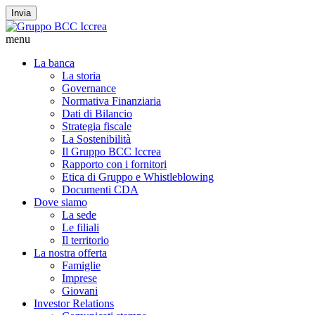
Invia
menu
La banca
La storia
Governance
Normativa Finanziaria
Dati di Bilancio
Strategia fiscale
La Sostenibilità
Il Gruppo BCC Iccrea
Rapporto con i fornitori
Etica di Gruppo e Whistleblowing
Documenti CDA
Dove siamo
La sede
Le filiali
Il territorio
La nostra offerta
Famiglie
Imprese
Giovani
Investor Relations