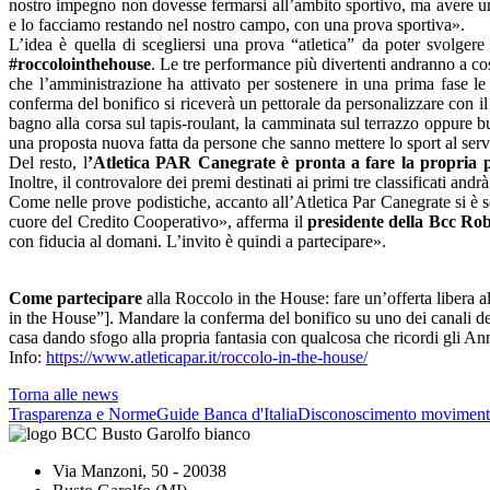
nostro impegno non dovesse fermarsi all’ambito sportivo, ma avere u
e lo facciamo restando nel nostro campo, con una prova sportiva».
L’idea è quella di scegliersi una prova “atletica” da poter svolger
#roccolointhehouse
. Le tre performance più divertenti andranno a cos
che l’amministrazione ha attivato per sostenere in una prima fase le 
conferma del bonifico si riceverà un pettorale da personalizzare con 
bagno alla corsa sul tapis-roulant, la camminata sul terrazzo oppure 
una proposta nuova fatta da persone che sanno mettere lo sport al servi
Del resto, l
’Atletica PAR Canegrate è pronta a fare la propria p
Inoltre, il controvalore dei premi destinati ai primi tre classificati a
Come nelle prove podistiche, accanto all’Atletica Par Canegrate si è 
cuore del Credito Cooperativo», afferma il
presidente della Bcc Rob
con fiducia al
domani
. L’invito è quindi a partecipare».
Come partecipare
alla Roccolo in the House: fare un’offerta libe
in the House”]. Mandare la conferma del bonifico su uno dei canali 
casa dando sfogo alla propria fantasia con qualcosa che ricordi gli A
Info:
https://www.atleticapar.it/roccolo-in-the-house/
Torna alle news
Trasparenza e Norme
Guide Banca d'Italia
Disconoscimento moviment
Via Manzoni, 50 - 20038