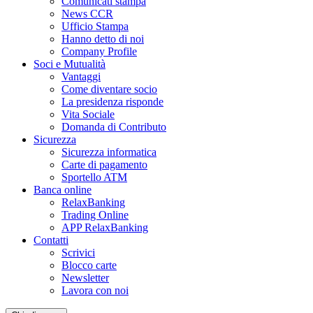
Comunicati stampa
News CCR
Ufficio Stampa
Hanno detto di noi
Company Profile
Soci e Mutualità
Vantaggi
Come diventare socio
La presidenza risponde
Vita Sociale
Domanda di Contributo
Sicurezza
Sicurezza informatica
Carte di pagamento
Sportello ATM
Banca online
RelaxBanking
Trading Online
APP RelaxBanking
Contatti
Scrivici
Blocco carte
Newsletter
Lavora con noi