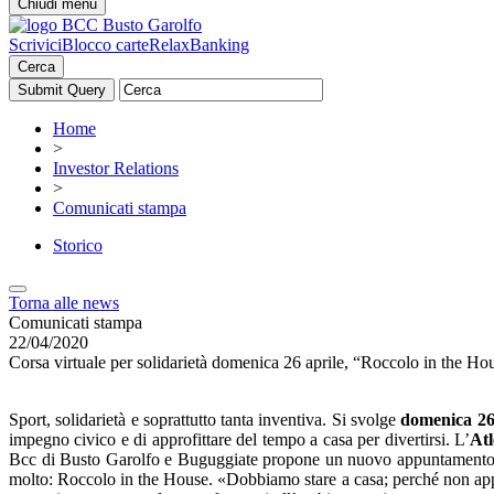
Chiudi menu
Scrivici
Blocco carte
RelaxBanking
Cerca
Home
>
Investor Relations
>
Comunicati stampa
Storico
Torna alle news
Comunicati stampa
22/04/2020
Corsa virtuale per solidarietà domenica 26 aprile, “Roccolo in the Hou
Sport, solidarietà e soprattutto tanta inventiva. Si svolge
domenica 2
impegno civico e di approfittare del tempo a casa per divertirsi. L’
At
Bcc di Busto Garolfo e Buguggiate propone un nuovo appuntamento: u
molto: Roccolo in the House. «Dobbiamo stare a casa; perché non app