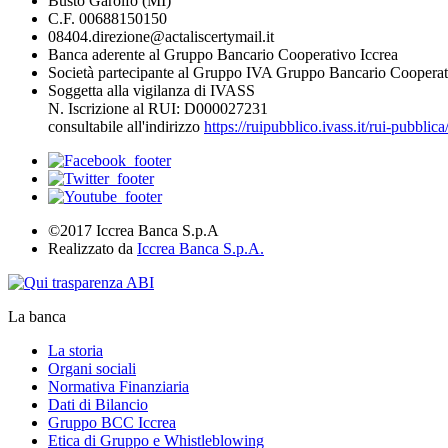
Busto Garolfo (MI)
C.F. 00688150150
08404.direzione@actaliscertymail.it
Banca aderente al Gruppo Bancario Cooperativo Iccrea
Società partecipante al Gruppo IVA Gruppo Bancario Cooperat
Soggetta alla vigilanza di IVASS
N. Iscrizione al RUI: D000027231
consultabile all'indirizzo
https://ruipubblico.ivass.it/rui-pubbli
©2017 Iccrea Banca S.p.A
Realizzato da
Iccrea Banca S.p.A.
La banca
La storia
Organi sociali
Normativa Finanziaria
Dati di Bilancio
Gruppo BCC Iccrea
Etica di Gruppo e Whistleblowing