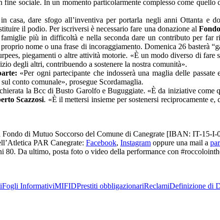
n fine sociale. In un momento particolarmente complesso come quello 
e in casa, dare sfogo all’inventiva per portarla negli anni Ottanta e 
tituire il podio. Per iscriversi è necessario fare una donazione al
Fondo
famiglie più in difficoltà e nella seconda dare un contributo per far ri
il proprio nome o una frase di incoraggiamento.
Domenica
26 basterà “ga
burpees, piegamenti o altre attività motorie. «È un modo diverso di fare
zio degli altri, contribuendo a sostenere la nostra comunità».
arte:
«Per ogni partecipante che indosserà una maglia delle passate 
ndrà sul conto comunale», prosegue Scordamaglia.
schierata la Bcc di Busto Garolfo e Buguggiate. «È da iniziative come q
erto Scazzosi
. «È il mettersi insieme per sostenersi reciprocamente e, 
ra al Fondo di Mutuo Soccorso del Comune di Canegrate [IBAN: IT-15-
dell’Atletica PAR Canegrate:
Facebook
,
Instagram
oppure una mail a
pa
nni 80. Da ultimo, posta foto o video della performance con #roccoloint
i
Fogli Informativi
MIFID
Prestiti obbligazionari
Reclami
Definizione di D