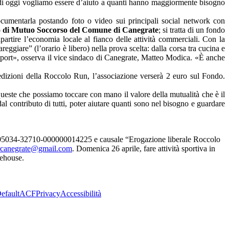
di
oggi
vogliamo essere d’aiuto a quanti hanno maggiormente bisogno
documentarla postando foto o video sui principali social network con
 di Mutuo Soccorso del Comune di Canegrate
; si tratta di un fondo
partire l’economia locale al fianco delle attività commerciali. Con la
reggiare” (l’orario è libero) nella prova scelta: dalla corsa tra cucina e
 sport», osserva il vice sindaco di Canegrate, Matteo Modica. «È anche
edizioni della Roccolo Run, l’associazione verserà 2 euro sul Fondo.
ueste che possiamo toccare con mano il valore della mutualità che è il
dal contributo di tutti, poter aiutare quanti sono nel bisogno e guardare
I-05034-32710-000000014225 e causale “Erogazione liberale Roccolo
rcanegrate@gmail.com
.
Domenica
26 aprile, fare attività sportiva in
hehouse.
efault
ACF
Privacy
Accessibilità