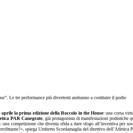
se”. Le tre performance più divertenti andranno a costituire il podio
6
aprile
la prima edizione della Roccolo in the House
: una corsa virt
letica PAR Canegrate
, già protagonista di manifestazioni podistiche 
na competizione che diventa sfida a dare sfogo all’inventiva per sos
rofittarne?», spiega Umberto Scordamaglia del direttivo dell’Atletica 