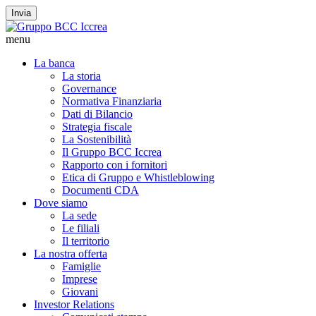
Invia
menu
La banca
La storia
Governance
Normativa Finanziaria
Dati di Bilancio
Strategia fiscale
La Sostenibilità
Il Gruppo BCC Iccrea
Rapporto con i fornitori
Etica di Gruppo e Whistleblowing
Documenti CDA
Dove siamo
La sede
Le filiali
Il territorio
La nostra offerta
Famiglie
Imprese
Giovani
Investor Relations