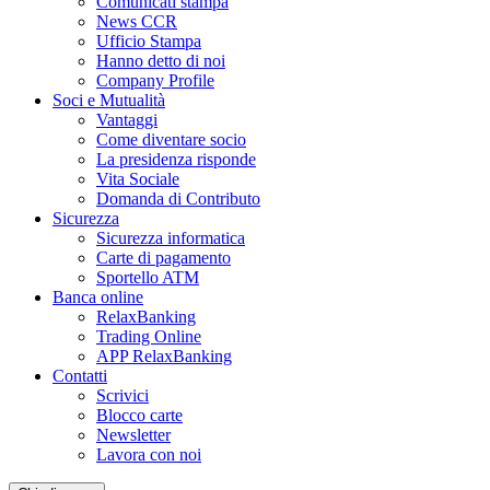
Comunicati stampa
News CCR
Ufficio Stampa
Hanno detto di noi
Company Profile
Soci e Mutualità
Vantaggi
Come diventare socio
La presidenza risponde
Vita Sociale
Domanda di Contributo
Sicurezza
Sicurezza informatica
Carte di pagamento
Sportello ATM
Banca online
RelaxBanking
Trading Online
APP RelaxBanking
Contatti
Scrivici
Blocco carte
Newsletter
Lavora con noi