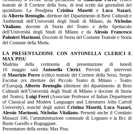
teatrale de Il Corriere della Sera, di testi scritti dai giornalisti del
quotidiano La Prealpina
Cristina Masetti
e
Luca Nazari
,
da
Alberto Bentoglio
, direttore del Dipartimento di Beni Culturali e
Ambientali dell’Università degli Studi di Milano, da
Nicholas
Vitaliano
, docente di Storia del Teatro e dello Spettacolo
dell’Università degli Studi di Milano e da
Alessio Francesco
Palmieri Marinoni
, Docente di Storia del Costume Teatrale e Storia
del Costume della Moda.
LA PRESENTAZIONE CON ANTONELLA CLERICI E
MAX PISU
Madrina della cerimonia di presentazione di lunedì
10 maggio sarà
Antonella Clerici
. Previsti gli interventi
di
Maurizio Porro
(critico teatrale del Corriere della Sera), Sergio
Escobar (ex direttore del Piccolo Teatro di Milano - Teatro
d’Europa
), Alberto Bentoglio
(direttore del dipartimento di Beni
Culturali dell’Università degli Studi di Milano e docente di Storia
del Teatro),
Luigi Ferri
(Associate Professor of Italian Department
of Classical and Modern Languages and Literatures John Carroll
University), nonché degli autori
Cristina Masetti, Luca Nazari,
Alessio Marinoni, Nicholas Vitaliano.
Presenti anche il Comitato
Musazzi 100, l’amministrazione comunale di Legnano e la Bcc di
Busto Garolfo e Buguggiate.
Presentatore della serata: Max Pisu.