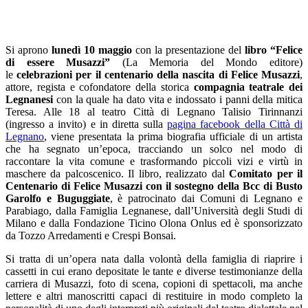
Si aprono
lunedì 10 maggio
con la presentazione del
libro “Felice
di essere Musazzi”
(La Memoria del Mondo editore)
le
celebrazioni per il centenario della nascita di Felice Musazzi
,
attore, regista e cofondatore della storica
compagnia teatrale dei
Legnanesi
con la quale ha dato vita e indossato i panni della mitica
Teresa. Alle 18 al teatro Città di Legnano Talisio Tirinnanzi
(ingresso a invito) e in diretta sulla
pagina facebook della Città di
Legnano
, viene presentata la prima biografia ufficiale di un artista
che ha segnato un’epoca, tracciando un solco nel modo di
raccontare la vita comune e trasformando piccoli vizi e virtù in
maschere da palcoscenico. Il libro, realizzato dal
Comitato per il
Centenario di Felice Musazzi con il sostegno della Bcc di Busto
Garolfo e Buguggiate
, è patrocinato dai Comuni di Legnano e
Parabiago, dalla Famiglia Legnanese, dall’Università degli Studi di
Milano e dalla Fondazione Ticino Olona Onlus ed è sponsorizzato
da Tozzo Arredamenti e Crespi Bonsai.
Si tratta di un’opera nata dalla volontà della famiglia di riaprire i
cassetti in cui erano depositate le tante e diverse testimonianze della
carriera di Musazzi, foto di scena, copioni di spettacoli, ma anche
lettere e altri manoscritti capaci di restituire in modo completo la