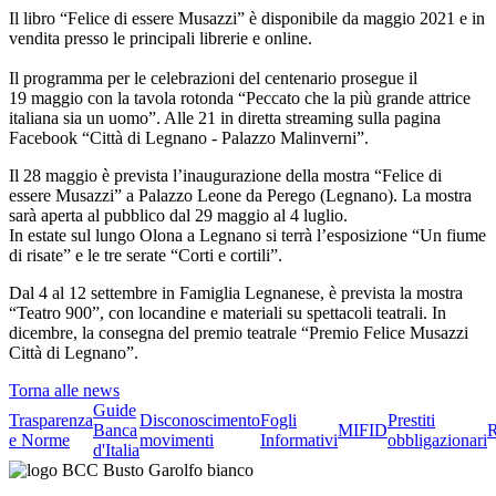
Il libro “Felice di essere Musazzi” è disponibile da maggio 2021 e in
vendita presso le principali librerie e online.
Il programma per le celebrazioni del centenario prosegue il
19 maggio con la tavola rotonda “Peccato che la più grande attrice
italiana sia un uomo”. Alle 21 in diretta streaming sulla pagina
Facebook “Città di Legnano - Palazzo Malinverni”.
Il 28 maggio è prevista l’inaugurazione della mostra “Felice di
essere Musazzi” a Palazzo Leone da Perego (Legnano). La mostra
sarà aperta al pubblico dal 29 maggio al 4 luglio.
In estate sul lungo Olona a Legnano si terrà l’esposizione “Un fiume
di risate” e le tre serate “Corti e cortili”.
Dal 4 al 12 settembre in Famiglia Legnanese, è prevista la mostra
“Teatro 900”, con locandine e materiali su spettacoli teatrali. In
dicembre, la consegna del premio teatrale “Premio Felice Musazzi
Città di Legnano”.
Torna alle news
Guide
Trasparenza
Disconoscimento
Fogli
Prestiti
Banca
MIFID
R
e Norme
movimenti
Informativi
obbligazionari
d'Italia