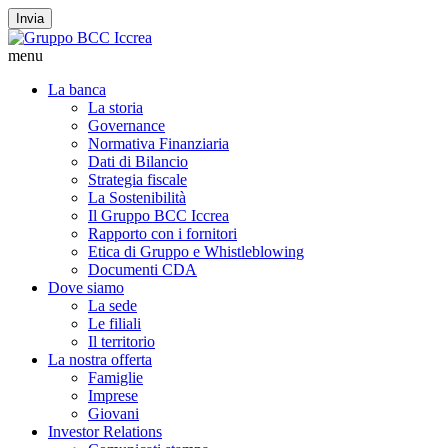
Invia
menu
La banca
La storia
Governance
Normativa Finanziaria
Dati di Bilancio
Strategia fiscale
La Sostenibilità
Il Gruppo BCC Iccrea
Rapporto con i fornitori
Etica di Gruppo e Whistleblowing
Documenti CDA
Dove siamo
La sede
Le filiali
Il territorio
La nostra offerta
Famiglie
Imprese
Giovani
Investor Relations