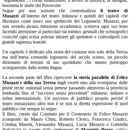
“legnanesità”: i cortili innanzitutto, il lavoro in fabbrica, la famiglia,
insomma le storie dei Povercrist.
Segue poi una sezione che contestualizza
il teatro di
Musazzi
all’interno del teatro milanese e quindi dei capitoli che
illustrano come nasce uno spettacolo dei Legnanesi: Musazzi, pur
non avendo alcuna istruzione accademica, scriveva ogni suo testo
facendo attenzione ai particolari sia mimico gestuali che scenografici
cosicché ogni scena potesse attrarre gli spettatori e coinvolgerli con
grande sapienza teatrale.
Un capitolo è dedicato alla storia del costume non solo della Teresa
ma dell’intera comunità legnanese del secolo scorso, un piccolo
dizionario di termini di uso quotidiano che stanno purtroppo
scomparendo dalla nostra lingua.
La seconda parte del libro ripercorre
la storia parallela di Felice
Musazzi e della sua Teresa
dagli esordi sino alla scomparsa: dalle
prime recite oratoriali senza pretese passando attraverso la provincia
lombarda fino al “successo senza precedenti” milanese, italiano e
infine internazionale. Un successo di pubblico proprio perché il
teatro musazziano altro non è se non la diretta espressione di quel
pubblico che sempre lo segue.
Il libro, curato dal Comitato per il Centenario di Felice Musazzi
(composto da Mauro Chini, Roberto Clerici, Francesca Giudici,
Cristina Masetti, Alessandra Musazzi, Lucia Musazzi e Gabriella
Nebuloni) si avvale della prefazione di
Maurizio Porro
, critico