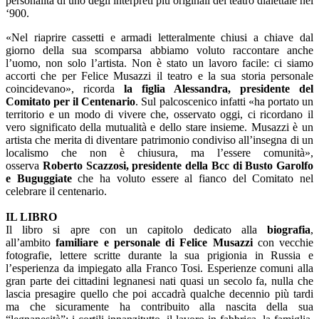
personalità di uno degli interpreti più originali del teatro dialettale nel
‘900.
«Nel riaprire cassetti e armadi letteralmente chiusi a chiave dal
giorno della sua scomparsa abbiamo voluto raccontare anche
l’uomo, non solo l’artista. Non è stato un lavoro facile: ci siamo
accorti che per Felice Musazzi il teatro e la sua storia personale
coincidevano», ricorda
la figlia Alessandra, presidente del
Comitato per il Centenario
. Sul palcoscenico infatti «ha portato un
territorio e un modo di vivere che, osservato oggi, ci ricordano il
vero significato della mutualità e dello stare insieme. Musazzi è un
artista che merita di diventare patrimonio condiviso all’insegna di un
localismo che non è chiusura, ma l’essere comunità»,
osserva
Roberto Scazzosi, presidente della Bcc di Busto Garolfo
e Buguggiate
che ha voluto essere al fianco del Comitato nel
celebrare il centenario.
IL LIBRO
Il libro si apre con un capitolo dedicato alla
biografia
,
all’ambito
familiare e personale di Felice Musazzi
con vecchie
fotografie, lettere scritte durante la sua prigionia in Russia e
l’esperienza da impiegato alla Franco Tosi. Esperienze comuni alla
gran parte dei cittadini legnanesi nati quasi un secolo fa, nulla che
lascia presagire quello che poi accadrà qualche decennio più tardi
ma che sicuramente ha contribuito alla nascita della sua