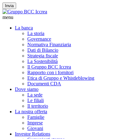
Invia
menu
La banca
La storia
Governance
Normativa Finanziaria
Dati di Bilancio
Strategia fiscale
La Sostenibilità
Il Gruppo BCC Iccrea
Rapporto con i fornitori
Etica di Gruppo e Whistleblowing
Documenti CDA
Dove siamo
La sede
Le filiali
Il territorio
La nostra offerta
Famiglie
Imprese
Giovani
Investor Relations