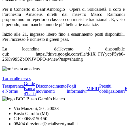
Per il Concerto di Sant’Ambrogio - Opera di Solidarietà, il coro e
l’orchestra Amadeus diretti dal maestro Marco Raimondi
proporranno un repertorio classico con musiche tradizionali. E, visto
il periodo, non mancheranno le più belle arie natalizie.
Inizio alle 21, ingresso libero fino a esaurimento posti disponibili.
Per l’accesso è richiesto il green pass.
La locandina dell'evento è disponibile
qui: https://drive.google.com/file/d/1X_FlYycpP5yb0-
2SKv995ZbONJVOPO-s/view?usp=sharing
Torna alle news
Guide
Trasparenza
Disconoscimento
Fogli
Prestiti
Banca
MIFID
R
e Norme
movimenti
Informativi
obbligazionari
d'Italia
Via Manzoni, 50 - 20038
Busto Garolfo (MI)
C.F. 00688150150
08404.direzione@actaliscertymail.it