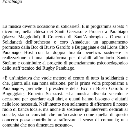
Parabiago
La musica diventa occasione di solidarietà. È in programma sabato 4
dicembre, nella chiesa dei Santi Gervaso e Protaso a Parabiago
(piazza Maggiolini) il Concerto di Sant’Ambrogio - Opera di
Solidarietà dell’orchestra e coro Amadeus; un appuntamento
promosso dalla Bcc di Busto Garolfo e Buguggiate e dal Lions Club
Parabiago Host con la doppia finalità benefica: sostenere la
realizzazione di una piattaforma per disabili all’oratorio Santo
Stefano e contribuire al progetto di potenziamento psicopedagogico
dello staff tecnico del Rugby Parabiago.
«È un’iniziativa che vuole mettere al centro di tutto la solidarietà e
che, giunta alla sua nona edizione, per la prima volta proponiamo a
Parabiago», premette il presidente della Bcc di Busto Garolfo e
Buguggiate, Roberto Scazzosi. «La musica diventa veicolo e
occasione per guardare agli altri, a quanti hanno bisogno e aiutarli
nelle loro necessità. Nell’intento non solamente di affermare il nostro
ruolo di banca locale, ma anche di sostenere gli interventi dedicati al
sociale, siamo convinti che un’occasione come quella di questo
concerto possa contribuire a rafforzare il senso di comunità; una
comunità che non dimentica nessuno».