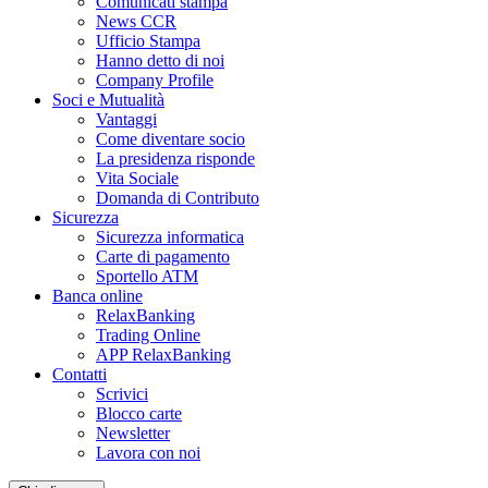
Comunicati stampa
News CCR
Ufficio Stampa
Hanno detto di noi
Company Profile
Soci e Mutualità
Vantaggi
Come diventare socio
La presidenza risponde
Vita Sociale
Domanda di Contributo
Sicurezza
Sicurezza informatica
Carte di pagamento
Sportello ATM
Banca online
RelaxBanking
Trading Online
APP RelaxBanking
Contatti
Scrivici
Blocco carte
Newsletter
Lavora con noi