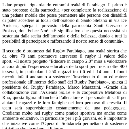
I due progetti riguardando entrambi realtà di Parabiago. Il primo è
stato proposto dalla parrocchia «per completare la realizzazione di
una pedana mobile che possa permettere alle persone con disabilità
di poter accedere ai locali dell’oratorio di Santo Stefano in via De
Amicis», spiega il prevosto della parrocchia Santi Gervaso e
Protaso, don Felice Noè. «È significativo che questa necessità sia
sostenuta dalla scelta dell’armonia e della bellezza, dando a tutti la
possibilità di partecipare e rafforzando il nostro senso di comunità».
Il secondo è promosso dal Rugby Parabiago, una realtà storica che
da oltre 70 anni promuove attraverso il rugby il valore dello
sport. «Il nostro progetto “Educare in campo 2.0” mira a valorizzare
ancora di più l’esperienza educativa dello sport per i nostri oltre 900
tesserati, in particolare i 250 ragazzi tra i 6 ed i 14 anni. I fondi
raccolti infatti andranno a sostenere l’inserimento di un educatore
professionale all’interno dello staff del Rugby Parabiago», spiega il
presidente del Rugby Parabiago, Marco Marazzini. «Grazie alla
collaborazione con l’Azienda So.Le e la cooperativa Metafora di
Rho, questa figura affiancherà l’allenatore e il personale di staff per
aiutare i ragazzi e le loro famiglie nel loro percorso di crescita. II
team sarà supervisionato costantemente da una pedagogista.
Crediamo molto nel rugby come pratica sportiva ma anche come
ambiente educativo, in particolare per i più giovani, ed è importante
che iniziative come l’Opera di Solidarietà permettano di sostenere
iniziative che guardano al futuro».