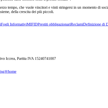
erzo tempo, che vuole vincitori e vinti stringersi in un momento di socia
ieme, della crescita dei più piccoli.
i
Fogli Informativi
MIFID
Prestiti obbligazionari
Reclami
Definizione di D
ivo Iccrea, Partita IVA 15240741007
ca/ng/#/home