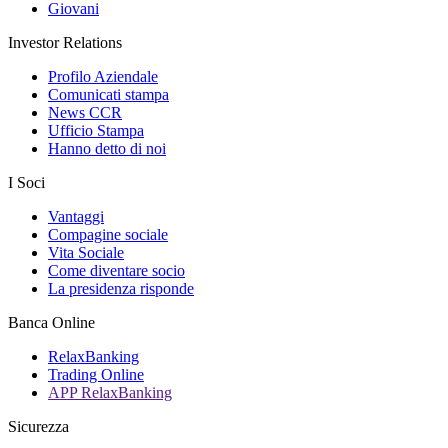
Giovani
Investor Relations
Profilo Aziendale
Comunicati stampa
News CCR
Ufficio Stampa
Hanno detto di noi
I Soci
Vantaggi
Compagine sociale
Vita Sociale
Come diventare socio
La presidenza risponde
Banca Online
RelaxBanking
Trading Online
APP RelaxBanking
Sicurezza