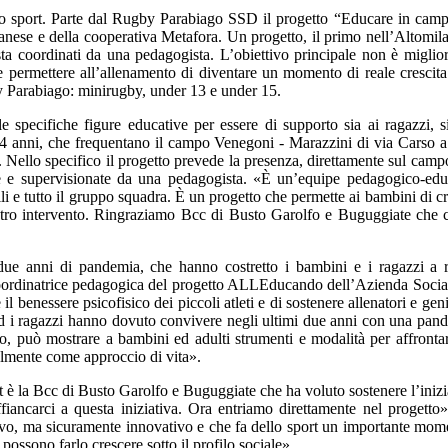
o lo sport. Parte dal Rugby Parabiago SSD il progetto “Educare in campo
ese e della cooperativa Metafora. Un progetto, il primo nell’Altomilan
sta coordinati da una pedagogista. L’obiettivo principale non è migliora
 e permettere all’allenamento di diventare un momento di reale crescita
gby Parabiago: minirugby, under 13 e under 15.
 specifiche figure educative per essere di supporto sia ai ragazzi, s
i 14 anni, che frequentano il campo Venegoni - Marazzini di via Carso a
». Nello specifico il progetto prevede la presenza, direttamente sul ca
e e supervisionate da una pedagogista. «È un’equipe pedagogico-educat
li e tutto il gruppo squadra. È un progetto che permette ai bambini di cres
ostro intervento. Ringraziamo Bcc di Busto Garolfo e Buguggiate che ci
due anni di pandemia, che hanno costretto i bambini e i ragazzi a r
i, coordinatrice pedagogica del progetto ALLEducando dell’Azienda Soci
l benessere psicofisico dei piccoli atleti e di sostenere allenatori e genit
d i ragazzi hanno dovuto convivere negli ultimi due anni con una pande
 può mostrare a bambini ed adulti strumenti e modalità per affrontare
lmente come approccio di vita».
 è la Bcc di Busto Garolfo e Buguggiate che ha voluto sostenere l’iniz
ffiancarci a questa iniziativa. Ora entriamo direttamente nel progett
ma sicuramente innovativo e che fa dello sport un importante momento d
e possono farlo crescere sotto il profilo sociale».