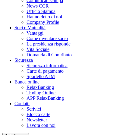
Comunicati stampa
News CCR
Ufficio Stampa
Hanno detto di noi
Company Profile
Soci e Mutualità
Vantaggi
Come diventare socio
La presidenza risponde
Vita Sociale
Domanda di Contributo
Sicurezza
Sicurezza informatica
Carte di pagamento
Sportello ATM
Banca online
RelaxBanking
Trading Online
APP RelaxBanking
Contatti
Scrivici
Blocco carte
Newsletter
Lavora con noi