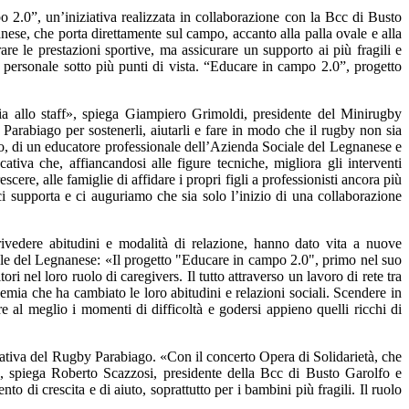
 2.0”, un’iniziativa realizzata in collaborazione con la Bcc di Busto
ese, che porta direttamente sul campo, accanto alla palla ovale e alla
re le prestazioni sportive, ma assicurare un supporto ai più fragili e
 personale sotto più punti di vista. “Educare in campo 2.0”, progetto
ia allo staff», spiega Giampiero Grimoldi, presidente del Minirugby
 Parabiago per sostenerli, aiutarli e fare in modo che il rugby non sia
mpo, di un educatore professionale dell’Azienda Sociale del Legnanese e
iva che, affiancandosi alle figure tecniche, migliora gli interventi
cere, alle famiglie di affidare i propri figli a professionisti ancora più
 supporta e ci auguriamo che sia solo l’inizio di una collaborazione
ivedere abitudini e modalità di relazione, hanno dato vita a nuove
ale del Legnanese: «Il progetto "Educare in campo 2.0", primo nel suo
ori nel loro ruolo di caregivers. Il tutto attraverso un lavoro di rete tra
mia che ha cambiato le loro abitudini e relazioni sociali. Scendere in
 al meglio i momenti di difficoltà e godersi appieno quelli ricchi di
iativa del Rugby Parabiago. «Con il concerto Opera di Solidarietà, che
o», spiega Roberto Scazzosi, presidente della Bcc di Busto Garolfo e
i crescita e di aiuto, soprattutto per i bambini più fragili. Il ruolo