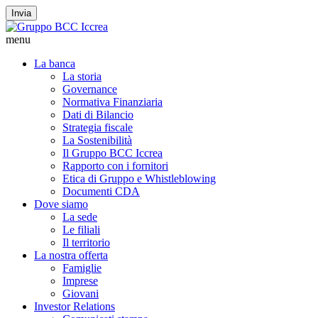
Invia
menu
La banca
La storia
Governance
Normativa Finanziaria
Dati di Bilancio
Strategia fiscale
La Sostenibilità
Il Gruppo BCC Iccrea
Rapporto con i fornitori
Etica di Gruppo e Whistleblowing
Documenti CDA
Dove siamo
La sede
Le filiali
Il territorio
La nostra offerta
Famiglie
Imprese
Giovani
Investor Relations