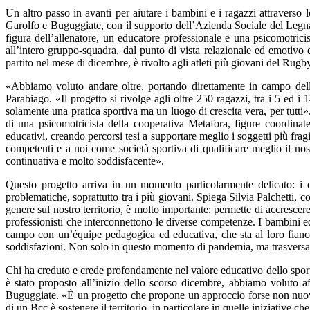
Un altro passo in avanti per aiutare i bambini e i ragazzi attravers
Garolfo e Buguggiate, con il supporto dell’Azienda Sociale del Legnan
figura dell’allenatore, un educatore professionale e una psicomotrici
all’intero gruppo-squadra, dal punto di vista relazionale ed emotivo
partito nel mese di dicembre, è rivolto agli atleti più giovani del Ru
«Abbiamo voluto andare oltre, portando direttamente in campo delle
Parabiago. «Il progetto si rivolge agli oltre 250 ragazzi, tra i 5 ed 
solamente una pratica sportiva ma un luogo di crescita vera, per tutti
di una psicomotricista della cooperativa Metafora, figure coordinat
educativi, creando percorsi tesi a supportare meglio i soggetti più fragi
competenti e a noi come società sportiva di qualificare meglio il n
continuativa e molto soddisfacente».
Questo progetto arriva in un momento particolarmente delicato: i 
problematiche, soprattutto tra i più giovani. Spiega Silvia Palchett
genere sul nostro territorio, è molto importante: permette di accrescere i
professionisti che interconnettono le diverse competenze. I bambini e
campo con un’équipe pedagogica ed educativa, che sta al loro fianco,
soddisfazioni. Non solo in questo momento di pandemia, ma trasversa
Chi ha creduto e crede profondamente nel valore educativo dello sport
è stato proposto all’inizio dello scorso dicembre, abbiamo voluto a
Buguggiate. «È un progetto che propone un approccio forse non nuovo, 
di un Bcc è sostenere il territorio, in particolare in quelle iniziative ch