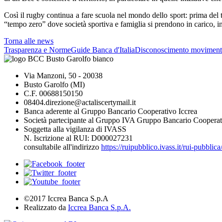
Così il rugby continua a fare scuola nel mondo dello sport: prima del t
“tempo zero” dove società sportiva e famiglia si prendono in carico, ins
Torna alle news
Trasparenza e Norme
Guide Banca d'Italia
Disconoscimento moviment
Via Manzoni, 50 - 20038
Busto Garolfo (MI)
C.F. 00688150150
08404.direzione@actaliscertymail.it
Banca aderente al Gruppo Bancario Cooperativo Iccrea
Società partecipante al Gruppo IVA Gruppo Bancario Cooperat
Soggetta alla vigilanza di IVASS
N. Iscrizione al RUI: D000027231
consultabile all'indirizzo
https://ruipubblico.ivass.it/rui-pubbli
©2017 Iccrea Banca S.p.A
Realizzato da
Iccrea Banca S.p.A.