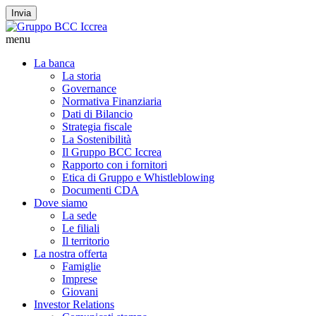
Invia
menu
La banca
La storia
Governance
Normativa Finanziaria
Dati di Bilancio
Strategia fiscale
La Sostenibilità
Il Gruppo BCC Iccrea
Rapporto con i fornitori
Etica di Gruppo e Whistleblowing
Documenti CDA
Dove siamo
La sede
Le filiali
Il territorio
La nostra offerta
Famiglie
Imprese
Giovani
Investor Relations