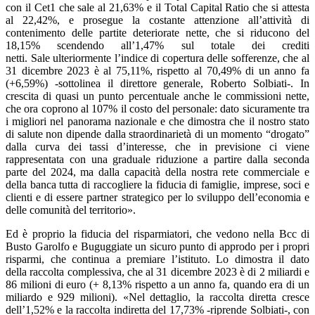
con il Cet1 che sale al 21,63% e il Total Capital Ratio che si attesta
al 22,42%, e prosegue la costante attenzione all’attività di
contenimento delle partite deteriorate nette, che si riducono del
18,15% scendendo all’1,47% sul totale dei crediti
netti. Sale ulteriormente l’indice di copertura delle sofferenze, che al
31 dicembre 2023 è al 75,11%, rispetto al 70,49% di un anno fa
(+6,59%) -sottolinea il direttore generale, Roberto Solbiati-. In
crescita di quasi un punto percentuale anche le commissioni nette,
che ora coprono al 107% il costo del personale: dato sicuramente tra
i migliori nel panorama nazionale e che dimostra che il nostro stato
di salute non dipende dalla straordinarietà di un momento “drogato”
dalla curva dei tassi d’interesse, che in previsione ci viene
rappresentata con una graduale riduzione a partire dalla seconda
parte del 2024, ma dalla capacità della nostra rete commerciale e
della banca tutta di raccogliere la fiducia di famiglie, imprese, soci e
clienti e di essere partner strategico per lo sviluppo dell’economia e
delle comunità del territorio».
Ed è proprio la fiducia del risparmiatori, che vedono nella Bcc di
Busto Garolfo e Buguggiate un sicuro punto di approdo per i propri
risparmi, che continua a premiare l’istituto. Lo dimostra il dato
della raccolta complessiva, che al 31 dicembre 2023 è di 2 miliardi e
86 milioni di euro (+ 8,13% rispetto a un anno fa, quando era di un
miliardo e 929 milioni). «Nel dettaglio, la raccolta diretta cresce
dell’1,52% e la raccolta indiretta del 17,73% -riprende Solbiati-, con