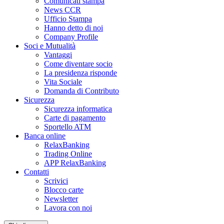
Comunicati stampa
News CCR
Ufficio Stampa
Hanno detto di noi
Company Profile
Soci e Mutualità
Vantaggi
Come diventare socio
La presidenza risponde
Vita Sociale
Domanda di Contributo
Sicurezza
Sicurezza informatica
Carte di pagamento
Sportello ATM
Banca online
RelaxBanking
Trading Online
APP RelaxBanking
Contatti
Scrivici
Blocco carte
Newsletter
Lavora con noi