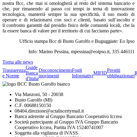
nostra Bcc, che mai si omologherà al resto del sistema bancario e
che, pur rimanendo al passo coi tempi in tema di innovazione
tecnologica, manterrà sempre la sua specificità, il suo modo di
operare e di relazionarsi con soci e clienti, basato sull’ascolto e
il confronto garantiti dal presidio fisico delle comunità locali, che la
fa essere banca di valore per il territorio di cui facciamo parte».
Ufficio stampa Bcc di Busto Garolfo e Buguggiate: Eo Ipso
Info: Marino Pessina, mpessina@eoipso.it, 335 446111
Torna alle news
Guide
Trasparenza
Disconoscimento
Fogli
Prestiti
Banca
MIFID
R
e Norme
movimenti
Informativi
obbligazionari
d'Italia
Via Manzoni, 50 - 20038
Busto Garolfo (MI)
C.F. 00688150150
08404.direzione@actaliscertymail.it
Banca aderente al Gruppo Bancario Cooperativo Iccrea
Società partecipante al Gruppo IVA Gruppo Bancario
Cooperativo Iccrea, Partita IVA 15240741007
Soggetta alla vigilanza di IVASS