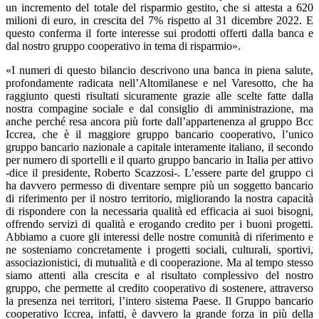
un incremento del totale del risparmio gestito, che si attesta a 620
milioni di euro, in crescita del 7% rispetto al 31 dicembre 2022. E
questo conferma il forte interesse sui prodotti offerti dalla banca e
dal nostro gruppo cooperativo in tema di risparmio».
«I numeri di questo bilancio descrivono una banca in piena salute,
profondamente radicata nell’Altomilanese e nel Varesotto, che ha
raggiunto questi risultati sicuramente grazie alle scelte fatte dalla
nostra compagine sociale e dal consiglio di amministrazione, ma
anche perché resa ancora più forte dall’appartenenza al gruppo Bcc
Iccrea, che è il maggiore gruppo bancario cooperativo, l’unico
gruppo bancario nazionale a capitale interamente italiano, il secondo
per numero di sportelli e il quarto gruppo bancario in Italia per attivo
-dice il presidente, Roberto Scazzosi-. L’essere parte del gruppo ci
ha davvero permesso di diventare sempre più un soggetto bancario
di riferimento per il nostro territorio, migliorando la nostra capacità
di rispondere con la necessaria qualità ed efficacia ai suoi bisogni,
offrendo servizi di qualità e erogando credito per i buoni progetti.
Abbiamo a cuore gli interessi delle nostre comunità di riferimento e
ne sosteniamo concretamente i progetti sociali, culturali, sportivi,
associazionistici, di mutualità e di cooperazione. Ma al tempo stesso
siamo attenti alla crescita e al risultato complessivo del nostro
gruppo, che permette al credito cooperativo di sostenere, attraverso
la presenza nei territori, l’intero sistema Paese. Il Gruppo bancario
cooperativo Iccrea, infatti, è davvero la grande forza in più della