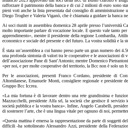
Bilancio 2023 approvato dai soci della Bcc di Busto Garolfo e Buguggi
rafforzare il patrimonio della banca e di cui 2 milioni di euro sono stati
pieni voti anche la lista presentata dal consiglio di amministrazio
Diego Trogher e Valeria Viganò, che è chiamata a guidare la banca nel
Ai soci riuniti in assemblea domenica 28 aprile presso l’università C
molto importante parlare di vocazione locale. E questo vale tanto per
apprendimento», mentre il presidente della regione Lombardia, Attil
economico e sociale del presente e del futuro. La vostra solidità e la s
È stata un’assemblea a cui hanno preso parte un gran numero dei 4.500
una profonda sintonia di valori tra le cooperative e le associazioni di
dell’associazione Pane di Sant’Antonio; mentre Domenico Pietrantonio,
«per noi, e per molte cooperative del territorio, la Bcc non è solo un
Per le associazioni, presenti Franco Cordano, presidente di Conf
Altomilanese, Emanuele Monti, consigliere regionale e presidente de
Gruppo Bcc Iccrea.
«La mia fortuna è di lavorare dentro una rete grandissima e funzion
Mazzucchelli, presidente Alfa srl, la società che gestisce il servizio
società pubblica e la vostra banca». Infine, Angelo Carabelli, presid
di sostenere l’arte, che è una lingua vitale per ognuno di noi, permet
«Questa mattina è emersa la rappresentazione da parte di soggetti de
difficili -ha sottolineato Alessandro Azzi, presidente della Federa