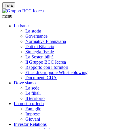
Invia
menu
La banca
La storia
Governance
Normativa Finanziaria
Dati di Bilancio
Strategia fiscale
La Sostenibilità
Il Gruppo BCC Iccrea
Rapporto con i fornitori
Etica di Gruppo e Whistleblowing
Documenti CDA
Dove siamo
La sede
Le filiali
Il territorio
La nostra offerta
Famiglie
Imprese
Giovani
Investor Relations