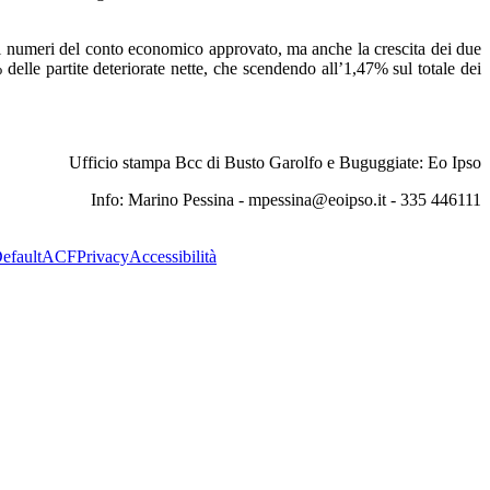
 i numeri del conto economico approvato, ma anche la crescita dei due
 delle partite deteriorate nette, che scendendo all’1,47% sul totale dei
Ufficio stampa Bcc di Busto Garolfo e Buguggiate: Eo Ipso
Info: Marino Pessina - mpessina@eoipso.it - 335 446111
efault
ACF
Privacy
Accessibilità