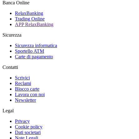
Banca Online
RelaxBanking
Trading Online
APP RelaxBanking
Sicurezza
Sicurezza informatica
Sportello ATM
Carte di pagamento
Contatti
Scrivici
Reclami
Blocco carte
Lavora con noi
Newsletter
Legal
Privacy
Cookie policy
Dati societari
Note Legali