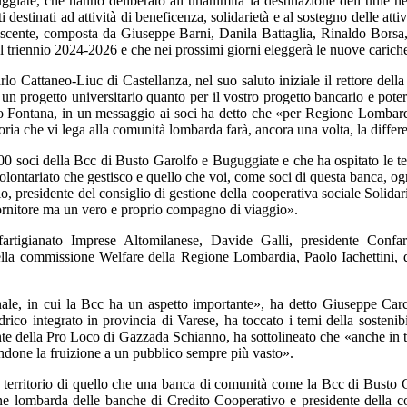
ate, che hanno deliberato all’unanimità la destinazione dell’utile net
 destinati ad attività di beneficenza, solidarietà e al sostegno delle atti
ne uscente, composta da Giuseppe Barni, Danila Battaglia, Rinaldo Bo
 triennio 2024-2026 e che nei prossimi giorni eleggerà le nuove cariche
arlo Cattaneo-Liuc di Castellanza, nel suo saluto iniziale il rettore de
 un progetto universitario quanto per il vostro progetto bancario e pote
io Fontana, in un messaggio ai soci ha detto che «per Regione Lombardi
toria che vi lega alla comunità lombarda farà, ancora una volta, la differ
 soci della Bcc di Busto Garolfo e Buguggiate e che ha ospitato le tes
 volontariato che gestisco e quello che voi, come soci di questa banca, o
 presidente del consiglio di gestione della cooperativa sociale Solidari
 fornitore ma un vero e proprio compagno di viaggio».
artigianato Imprese Altomilanese, Davide Galli, presidente Confar
lla commissione Welfare della Regione Lombardia, Paolo Iachettini, dir
ale, in cui la Bcc ha un aspetto importante», ha detto Giuseppe Carc
 idrico integrato in provincia di Varese, ha toccato i temi della soste
ente della Pro Loco di Gazzada Schianno, ha sottolineato che «anche in t
tendone la fruizione a un pubblico sempre più vasto».
l territorio di quello che una banca di comunità come la Bcc di Busto
zione lombarda delle banche di Credito Cooperativo e presidente della