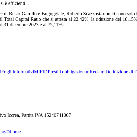
si è efficienti».
 Bcc di Busto Garolfo e Buguggiate, Roberto Scazzosi- non ci sono solo
 il Total Capital Ratio che si attesta al 22,42%, la riduzione del 18,15%
he al 31 dicembre 2023 è al 75,11%».
i
Fogli Informativi
MIFID
Prestiti obbligazionari
Reclami
Definizione di D
ivo Iccrea, Partita IVA 15240741007
ca/ng/#/home