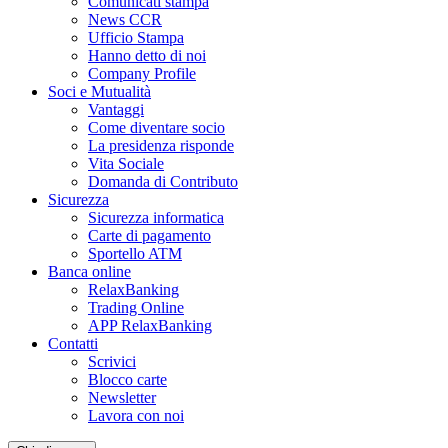
Comunicati stampa
News CCR
Ufficio Stampa
Hanno detto di noi
Company Profile
Soci e Mutualità
Vantaggi
Come diventare socio
La presidenza risponde
Vita Sociale
Domanda di Contributo
Sicurezza
Sicurezza informatica
Carte di pagamento
Sportello ATM
Banca online
RelaxBanking
Trading Online
APP RelaxBanking
Contatti
Scrivici
Blocco carte
Newsletter
Lavora con noi