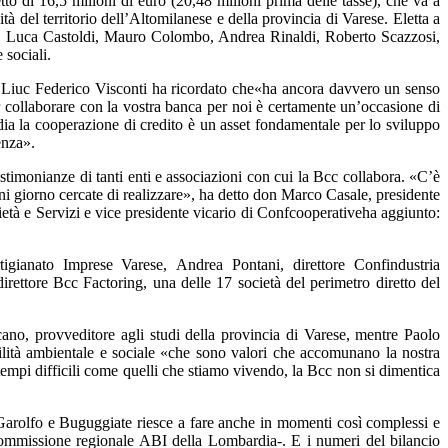
to di 16,5 milioni di euro (20,48 milioni prima delle tasse), che va a
vità del territorio dell’Altomilanese e della provincia di Varese. Eletta a
rsa, Luca Castoldi, Mauro Colombo, Andrea Rinaldi, Roberto Scazzosi,
 sociali.
lla Liuc Federico Visconti ha ricordato che«ha ancora davvero un senso
r collaborare con la vostra banca per noi è certamente un’occasione di
a la cooperazione di credito è un asset fondamentale per lo sviluppo
enza».
timonianze di tanti enti e associazioni con cui la Bcc collabora. «C’è
gni giorno cercate di realizzare», ha detto don Marco Casale, presidente
età e Servizi e vice presidente vicario di Confcooperativeha aggiunto:
tigianato Imprese Varese, Andrea Pontani, direttore Confindustria
ettore Bcc Factoring, una delle 17 società del perimetro diretto del
ano, provveditore agli studi della provincia di Varese, mentre Paolo
nibilità ambientale e sociale «che sono valori che accomunano la nostra
empi difficili come quelli che stiamo vivendo, la Bcc non si dimentica
 Garolfo e Buguggiate riesce a fare anche in momenti così complessi e
 commissione regionale ABI della Lombardia-. E i numeri del bilancio