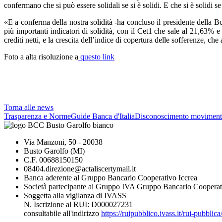
confermano che si può essere solidali se si è solidi. E che si è solidi se 
«E a conferma della nostra solidità -ha concluso il presidente della
più importanti indicatori di solidità, con il Cet1 che sale al 21,63% e
crediti netti, e la crescita dell’indice di copertura delle sofferenze, c
Foto a alta risoluzione a
questo link
Torna alle news
Trasparenza e Norme
Guide Banca d'Italia
Disconoscimento moviment
Via Manzoni, 50 - 20038
Busto Garolfo (MI)
C.F. 00688150150
08404.direzione@actaliscertymail.it
Banca aderente al Gruppo Bancario Cooperativo Iccrea
Società partecipante al Gruppo IVA Gruppo Bancario Cooperat
Soggetta alla vigilanza di IVASS
N. Iscrizione al RUI: D000027231
consultabile all'indirizzo
https://ruipubblico.ivass.it/rui-pubbli