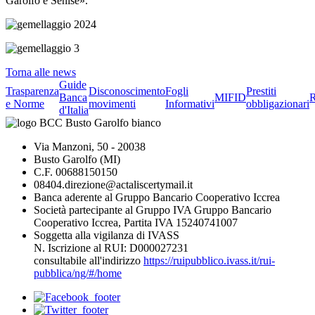
Garolfo e Senise».
Torna alle news
Guide
Trasparenza
Disconoscimento
Fogli
Prestiti
Banca
MIFID
R
e Norme
movimenti
Informativi
obbligazionari
d'Italia
Via Manzoni, 50 - 20038
Busto Garolfo (MI)
C.F. 00688150150
08404.direzione@actaliscertymail.it
Banca aderente al Gruppo Bancario Cooperativo Iccrea
Società partecipante al Gruppo IVA Gruppo Bancario
Cooperativo Iccrea, Partita IVA 15240741007
Soggetta alla vigilanza di IVASS
N. Iscrizione al RUI: D000027231
consultabile all'indirizzo
https://ruipubblico.ivass.it/rui-
pubblica/ng/#/home