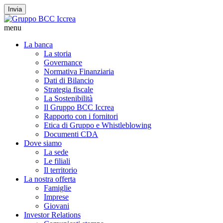
Invia
menu
La banca
La storia
Governance
Normativa Finanziaria
Dati di Bilancio
Strategia fiscale
La Sostenibilità
Il Gruppo BCC Iccrea
Rapporto con i fornitori
Etica di Gruppo e Whistleblowing
Documenti CDA
Dove siamo
La sede
Le filiali
Il territorio
La nostra offerta
Famiglie
Imprese
Giovani
Investor Relations