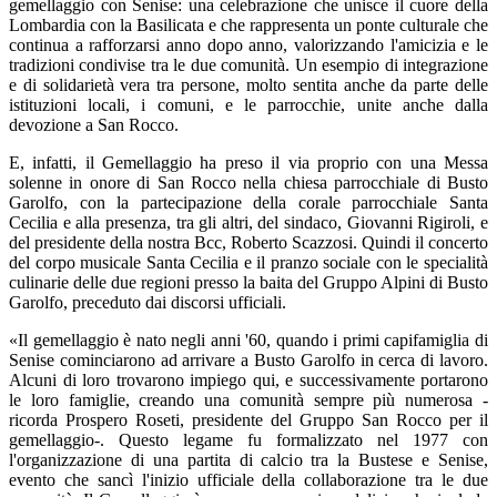
gemellaggio con Senise: una celebrazione che unisce il cuore della
Lombardia con la Basilicata e che rappresenta un ponte culturale che
continua a rafforzarsi anno dopo anno, valorizzando l'amicizia e le
tradizioni condivise tra le due comunità. Un esempio di integrazione
e di solidarietà vera tra persone, molto sentita anche da parte delle
istituzioni locali, i comuni, e le parrocchie, unite anche dalla
devozione a San Rocco.
E, infatti, il Gemellaggio ha preso il via proprio con una Messa
solenne in onore di San Rocco nella chiesa parrocchiale di Busto
Garolfo, con la partecipazione della corale parrocchiale Santa
Cecilia e alla presenza, tra gli altri, del sindaco, Giovanni Rigiroli, e
del presidente della nostra Bcc, Roberto Scazzosi. Quindi il concerto
del corpo musicale Santa Cecilia e il pranzo sociale con le specialità
culinarie delle due regioni presso la baita del Gruppo Alpini di Busto
Garolfo, preceduto dai discorsi ufficiali.
«Il gemellaggio è nato negli anni '60, quando i primi capifamiglia di
Senise cominciarono ad arrivare a Busto Garolfo in cerca di lavoro.
Alcuni di loro trovarono impiego qui, e successivamente portarono
le loro famiglie, creando una comunità sempre più numerosa -
ricorda Prospero Roseti, presidente del Gruppo San Rocco per il
gemellaggio-. Questo legame fu formalizzato nel 1977 con
l'organizzazione di una partita di calcio tra la Bustese e Senise,
evento che sancì l'inizio ufficiale della collaborazione tra le due