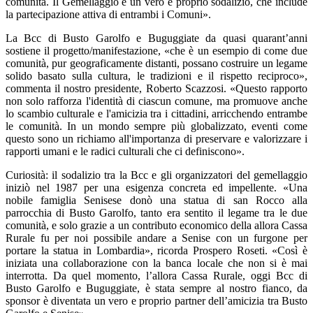
comunità. Il Gemellaggio è un vero e proprio sodalizio, che include
la partecipazione attiva di entrambi i Comuni».
La Bcc di Busto Garolfo e Buguggiate da quasi quarant’anni
sostiene il progetto/manifestazione, «che è un esempio di come due
comunità, pur geograficamente distanti, possano costruire un legame
solido basato sulla cultura, le tradizioni e il rispetto reciproco»,
commenta il nostro presidente, Roberto Scazzosi. «Questo rapporto
non solo rafforza l'identità di ciascun comune, ma promuove anche
lo scambio culturale e l'amicizia tra i cittadini, arricchendo entrambe
le comunità. In un mondo sempre più globalizzato, eventi come
questo sono un richiamo all'importanza di preservare e valorizzare i
rapporti umani e le radici culturali che ci definiscono».
Curiosità: il sodalizio tra la Bcc e gli organizzatori del gemellaggio
iniziò nel 1987 per una esigenza concreta ed impellente. «Una
nobile famiglia Senisese donò una statua di san Rocco alla
parrocchia di Busto Garolfo, tanto era sentito il legame tra le due
comunità, e solo grazie a un contributo economico della allora Cassa
Rurale fu per noi possibile andare a Senise con un furgone per
portare la statua in Lombardia», ricorda Prospero Roseti. «Così è
iniziata una collaborazione con la banca locale che non si è mai
interrotta. Da quel momento, l’allora Cassa Rurale, oggi Bcc di
Busto Garolfo e Buguggiate, è stata sempre al nostro fianco, da
sponsor è diventata un vero e proprio partner dell’amicizia tra Busto