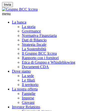
Invia
menu
La banca
La storia
Governance
Normativa Finanziaria
Dati di Bilancio
Strategia fiscale
La Sostenibilità
Il Gruppo BCC Iccrea
Rapporto con i fornitori
Etica di Gruppo e Whistleblowing
Documenti CDA
Dove siamo
La sede
Le filiali
Il territorio
La nostra offerta
Famiglie
Imprese
Giovani
Investor Relations