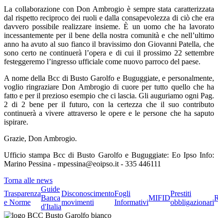
La collaborazione con Don Ambrogio è sempre stata caratterizzata
dal rispetto reciproco dei ruoli e dalla consapevolezza di ciò che era
davvero possibile realizzare insieme. È un uomo che ha lavorato
incessantemente per il bene della nostra comunità e che nell’ultimo
anno ha avuto al suo fianco il bravissimo don Giovanni Patella, che
sono certo ne continuerà l’opera e di cui il prossimo 22 settembre
festeggeremo l’ingresso ufficiale come nuovo parroco del paese.
A nome della Bcc di Busto Garolfo e Buguggiate, e personalmente,
voglio ringraziare Don Ambrogio di cuore per tutto quello che ha
fatto e per il prezioso esempio che ci lascia. Gli auguriamo ogni Pag.
2 di 2 bene per il futuro, con la certezza che il suo contributo
continuerà a vivere attraverso le opere e le persone che ha saputo
ispirare.
Grazie, Don Ambrogio.
Ufficio stampa Bcc di Busto Garolfo e Buguggiate: Eo Ipso Info:
Marino Pessina - mpessina@eoipso.it - 335 446111
Torna alle news
Guide
Trasparenza
Disconoscimento
Fogli
Prestiti
Banca
MIFID
R
e Norme
movimenti
Informativi
obbligazionari
d'Italia