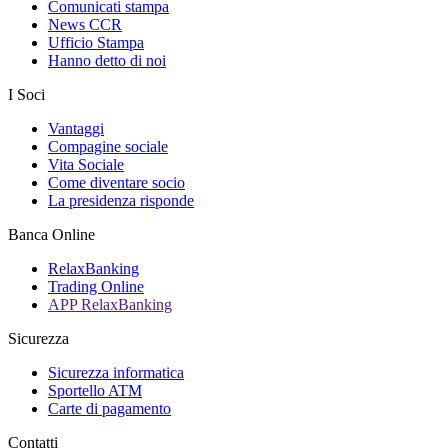
Comunicati stampa
News CCR
Ufficio Stampa
Hanno detto di noi
I Soci
Vantaggi
Compagine sociale
Vita Sociale
Come diventare socio
La presidenza risponde
Banca Online
RelaxBanking
Trading Online
APP RelaxBanking
Sicurezza
Sicurezza informatica
Sportello ATM
Carte di pagamento
Contatti