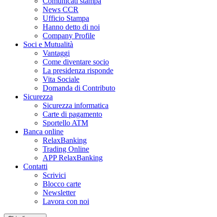
Comunicati stampa
News CCR
Ufficio Stampa
Hanno detto di noi
Company Profile
Soci e Mutualità
Vantaggi
Come diventare socio
La presidenza risponde
Vita Sociale
Domanda di Contributo
Sicurezza
Sicurezza informatica
Carte di pagamento
Sportello ATM
Banca online
RelaxBanking
Trading Online
APP RelaxBanking
Contatti
Scrivici
Blocco carte
Newsletter
Lavora con noi