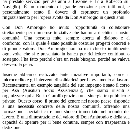
ha prestato servizio per 20 anni a Lissone e 17 a Robecco sul
Naviglio). È un momento di grande emozione per tutti noi, e
personalmente sento il dovere di esprimere un profondo
ringraziamento per l’opera svolta da Don Ambrogio in questi anni.
Con Don Ambrogio ho avuto l’opportunità di collaborare
strettamente per numerose iniziative che hanno arricchito la nostra
comunità. Una persona mite, sempre aperta al dialogo e al
confronto, con la quale è stato possibile costruire progetti concreti e
di grande valore. Don Ambrogio non ha mai chiesto inutilmente:
ogni volta che si è presentato in banca per richiedere contributi o
sostegno, l’ha fatto perché c’era un reale bisogno, perché ne valeva
davvero la pena.
Insieme abbiamo realizzato tante iniziative importanti, come il
microcredito e gli interventi di solidarietà per l’avviamento al lavoro.
Recentemente, un esempio tangibile del suo impegno è stato il corso
per Asa (Ausiliari Socio Assistenziali), che siamo riusciti a
organizzare qui a Busto Garolfo grazie a una sinergia tra pubblico e
privato. Questo corso, il primo del genere nel nostro paese, risponde
a una necessità concreta della nostra comunità, offrendo una
formazione specialistica e uno sbocco immediato nel mondo del
lavoro. È una dimostrazione del valore di Don Ambrogio e della sua
capacità di operare per il bene comune, sempre con trasparenza e
dedizione.