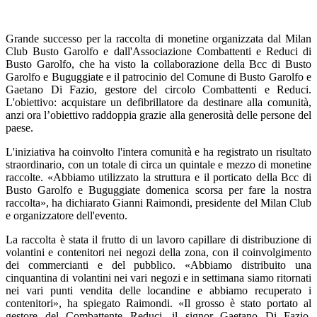
Grande successo per la raccolta di monetine organizzata dal Milan
Club Busto Garolfo e dall'Associazione Combattenti e Reduci di
Busto Garolfo, che ha visto la collaborazione della Bcc di Busto
Garolfo e Buguggiate e il patrocinio del Comune di Busto Garolfo e
Gaetano Di Fazio, gestore del circolo Combattenti e Reduci.
L'obiettivo: acquistare un defibrillatore da destinare alla comunità,
anzi ora l’obiettivo raddoppia grazie alla generosità delle persone del
paese.
L'iniziativa ha coinvolto l'intera comunità e ha registrato un risultato
straordinario, con un totale di circa un quintale e mezzo di monetine
raccolte. «Abbiamo utilizzato la struttura e il porticato della Bcc di
Busto Garolfo e Buguggiate domenica scorsa per fare la nostra
raccolta», ha dichiarato Gianni Raimondi, presidente del Milan Club
e organizzatore dell'evento.
La raccolta è stata il frutto di un lavoro capillare di distribuzione di
volantini e contenitori nei negozi della zona, con il coinvolgimento
dei commercianti e del pubblico. «Abbiamo distribuito una
cinquantina di volantini nei vari negozi e in settimana siamo ritornati
nei vari punti vendita delle locandine e abbiamo recuperato i
contenitori», ha spiegato Raimondi. «Il grosso è stato portato al
gestore del Combattente Reduci, il signor Gaetano Di Fazio.