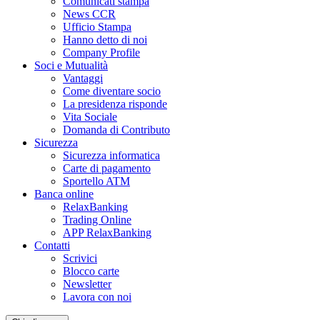
Comunicati stampa
News CCR
Ufficio Stampa
Hanno detto di noi
Company Profile
Soci e Mutualità
Vantaggi
Come diventare socio
La presidenza risponde
Vita Sociale
Domanda di Contributo
Sicurezza
Sicurezza informatica
Carte di pagamento
Sportello ATM
Banca online
RelaxBanking
Trading Online
APP RelaxBanking
Contatti
Scrivici
Blocco carte
Newsletter
Lavora con noi