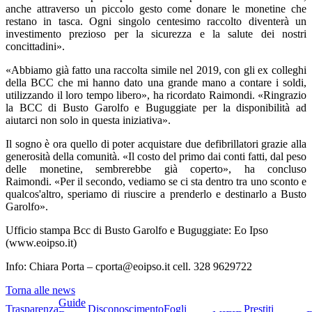
anche attraverso un piccolo gesto come donare le monetine che
restano in tasca. Ogni singolo centesimo raccolto diventerà un
investimento prezioso per la sicurezza e la salute dei nostri
concittadini».
«Abbiamo già fatto una raccolta simile nel 2019, con gli ex colleghi
della BCC che mi hanno dato una grande mano a contare i soldi,
utilizzando il loro tempo libero», ha ricordato Raimondi. «Ringrazio
la BCC di Busto Garolfo e Buguggiate per la disponibilità ad
aiutarci non solo in questa iniziativa».
Il sogno è ora quello di poter acquistare due defibrillatori grazie alla
generosità della comunità. «Il costo del primo dai conti fatti, dal peso
delle monetine, sembrerebbe già coperto», ha concluso
Raimondi. «Per il secondo, vediamo se ci sta dentro tra uno sconto e
qualcos'altro, speriamo di riuscire a prenderlo e destinarlo a Busto
Garolfo».
Ufficio stampa Bcc di Busto Garolfo e Buguggiate: Eo Ipso
(www.eoipso.it)
Info: Chiara Porta – cporta@eoipso.it cell. 328 9629722
Torna alle news
Guide
Trasparenza
Disconoscimento
Fogli
Prestiti