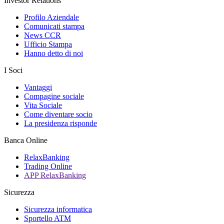
Investor Relations
Profilo Aziendale
Comunicati stampa
News CCR
Ufficio Stampa
Hanno detto di noi
I Soci
Vantaggi
Compagine sociale
Vita Sociale
Come diventare socio
La presidenza risponde
Banca Online
RelaxBanking
Trading Online
APP RelaxBanking
Sicurezza
Sicurezza informatica
Sportello ATM