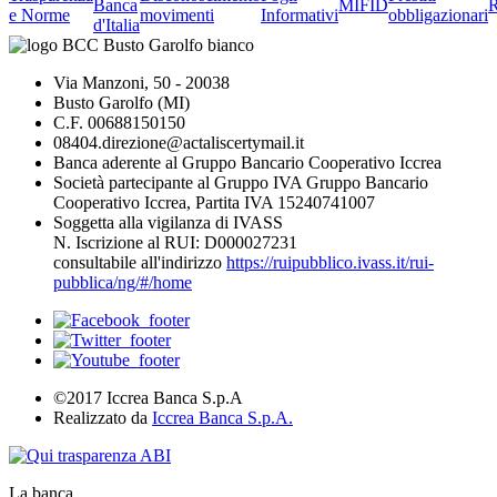
Banca
MIFID
R
e Norme
movimenti
Informativi
obbligazionari
d'Italia
Via Manzoni, 50 - 20038
Busto Garolfo (MI)
C.F. 00688150150
08404.direzione@actaliscertymail.it
Banca aderente al Gruppo Bancario Cooperativo Iccrea
Società partecipante al Gruppo IVA Gruppo Bancario
Cooperativo Iccrea, Partita IVA 15240741007
Soggetta alla vigilanza di IVASS
N. Iscrizione al RUI: D000027231
consultabile all'indirizzo
https://ruipubblico.ivass.it/rui-
pubblica/ng/#/home
©2017 Iccrea Banca S.p.A
Realizzato da
Iccrea Banca S.p.A.
La banca