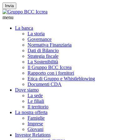
Invia
menu
La banca
La storia
Governance
Normativa Finanziaria
Dati di Bilancio
Strategia fiscale
La Sostenibilità
Il Gruppo BCC Iccrea
Rapporto con i fornitori
Etica di Gruppo e Whistleblowing
Documenti CDA
Dove siamo
La sede
Le filiali
Il territorio
La nostra offerta
Famiglie
Imprese
Giovani
Investor Relations