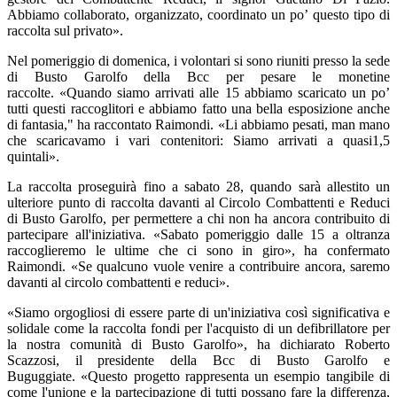
Abbiamo collaborato, organizzato, coordinato un po’ questo tipo di
raccolta sul privato».
Nel pomeriggio di domenica, i volontari si sono riuniti presso la sede
di Busto Garolfo della Bcc per pesare le monetine
raccolte. «Quando siamo arrivati alle 15 abbiamo scaricato un po’
tutti questi raccoglitori e abbiamo fatto una bella esposizione anche
di fantasia," ha raccontato Raimondi. «Li abbiamo pesati, man mano
che scaricavamo i vari contenitori: Siamo arrivati a quasi1,5
quintali».
La raccolta proseguirà fino a sabato 28, quando sarà allestito un
ulteriore punto di raccolta davanti al Circolo Combattenti e Reduci
di Busto Garolfo, per permettere a chi non ha ancora contribuito di
partecipare all'iniziativa. «Sabato pomeriggio dalle 15 a oltranza
raccoglieremo le ultime che ci sono in giro», ha confermato
Raimondi. «Se qualcuno vuole venire a contribuire ancora, saremo
davanti al circolo combattenti e reduci».
«Siamo orgogliosi di essere parte di un'iniziativa così significativa e
solidale come la raccolta fondi per l'acquisto di un defibrillatore per
la nostra comunità di Busto Garolfo», ha dichiarato Roberto
Scazzosi, il presidente della Bcc di Busto Garolfo e
Buguggiate. «Questo progetto rappresenta un esempio tangibile di
come l'unione e la partecipazione di tutti possano fare la differenza,