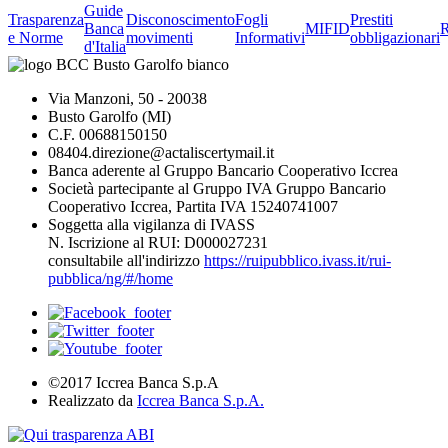
Guide
Trasparenza
Disconoscimento
Fogli
Prestiti
Banca
MIFID
R
e Norme
movimenti
Informativi
obbligazionari
d'Italia
Via Manzoni, 50 - 20038
Busto Garolfo (MI)
C.F. 00688150150
08404.direzione@actaliscertymail.it
Banca aderente al Gruppo Bancario Cooperativo Iccrea
Società partecipante al Gruppo IVA Gruppo Bancario
Cooperativo Iccrea, Partita IVA 15240741007
Soggetta alla vigilanza di IVASS
N. Iscrizione al RUI: D000027231
consultabile all'indirizzo
https://ruipubblico.ivass.it/rui-
pubblica/ng/#/home
©2017 Iccrea Banca S.p.A
Realizzato da
Iccrea Banca S.p.A.