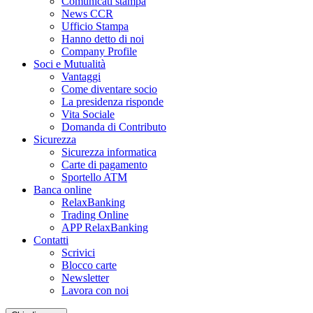
Comunicati stampa
News CCR
Ufficio Stampa
Hanno detto di noi
Company Profile
Soci e Mutualità
Vantaggi
Come diventare socio
La presidenza risponde
Vita Sociale
Domanda di Contributo
Sicurezza
Sicurezza informatica
Carte di pagamento
Sportello ATM
Banca online
RelaxBanking
Trading Online
APP RelaxBanking
Contatti
Scrivici
Blocco carte
Newsletter
Lavora con noi