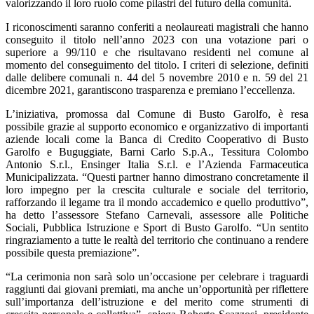
valorizzando il loro ruolo come pilastri del futuro della comunità.
I riconoscimenti saranno conferiti a neolaureati magistrali che hanno
conseguito il titolo nell’anno 2023 con una votazione pari o
superiore a 99/110 e che risultavano residenti nel comune al
momento del conseguimento del titolo. I criteri di selezione, definiti
dalle delibere comunali n. 44 del 5 novembre 2010 e n. 59 del 21
dicembre 2021, garantiscono trasparenza e premiano l’eccellenza.
L’iniziativa, promossa dal Comune di Busto Garolfo, è resa
possibile grazie al supporto economico e organizzativo di importanti
aziende locali come la Banca di Credito Cooperativo di Busto
Garolfo e Buguggiate, Barni Carlo S.p.A., Tessitura Colombo
Antonio S.r.l., Ensinger Italia S.r.l. e l’Azienda Farmaceutica
Municipalizzata. “Questi partner hanno dimostrano concretamente il
loro impegno per la crescita culturale e sociale del territorio,
rafforzando il legame tra il mondo accademico e quello produttivo”,
ha detto l’assessore Stefano Carnevali, assessore alle Politiche
Sociali, Pubblica Istruzione e Sport di Busto Garolfo. “Un sentito
ringraziamento a tutte le realtà del territorio che continuano a rendere
possibile questa premiazione”.
“La cerimonia non sarà solo un’occasione per celebrare i traguardi
raggiunti dai giovani premiati, ma anche un’opportunità per riflettere
sull’importanza dell’istruzione e del merito come strumenti di