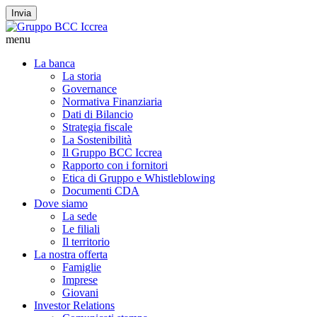
Invia
menu
La banca
La storia
Governance
Normativa Finanziaria
Dati di Bilancio
Strategia fiscale
La Sostenibilità
Il Gruppo BCC Iccrea
Rapporto con i fornitori
Etica di Gruppo e Whistleblowing
Documenti CDA
Dove siamo
La sede
Le filiali
Il territorio
La nostra offerta
Famiglie
Imprese
Giovani
Investor Relations