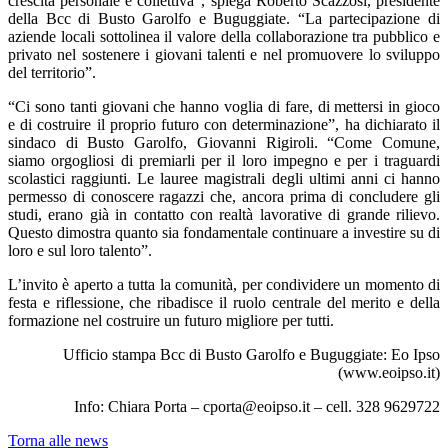
crescita personale e collettiva”, spiega Roberto Scazzosi, presidente
della Bcc di Busto Garolfo e Buguggiate. “La partecipazione di
aziende locali sottolinea il valore della collaborazione tra pubblico e
privato nel sostenere i giovani talenti e nel promuovere lo sviluppo
del territorio”.
“Ci sono tanti giovani che hanno voglia di fare, di mettersi in gioco
e di costruire il proprio futuro con determinazione”, ha dichiarato il
sindaco di Busto Garolfo, Giovanni Rigiroli. “Come Comune,
siamo orgogliosi di premiarli per il loro impegno e per i traguardi
scolastici raggiunti. Le lauree magistrali degli ultimi anni ci hanno
permesso di conoscere ragazzi che, ancora prima di concludere gli
studi, erano già in contatto con realtà lavorative di grande rilievo.
Questo dimostra quanto sia fondamentale continuare a investire su di
loro e sul loro talento”.
L’invito è aperto a tutta la comunità, per condividere un momento di
festa e riflessione, che ribadisce il ruolo centrale del merito e della
formazione nel costruire un futuro migliore per tutti.
Ufficio stampa Bcc di Busto Garolfo e Buguggiate: Eo Ipso
(www.eoipso.it)
Info: Chiara Porta – cporta@eoipso.it – cell. 328 9629722
Torna alle news