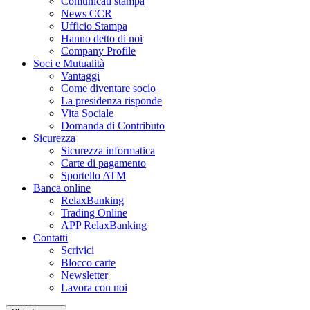
Comunicati stampa
News CCR
Ufficio Stampa
Hanno detto di noi
Company Profile
Soci e Mutualità
Vantaggi
Come diventare socio
La presidenza risponde
Vita Sociale
Domanda di Contributo
Sicurezza
Sicurezza informatica
Carte di pagamento
Sportello ATM
Banca online
RelaxBanking
Trading Online
APP RelaxBanking
Contatti
Scrivici
Blocco carte
Newsletter
Lavora con noi