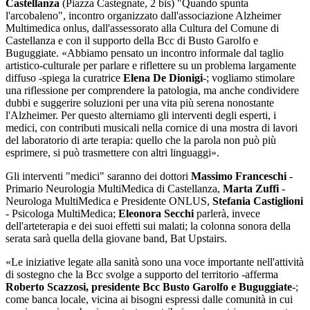
Castellanza
(Piazza Castegnate, 2 bis) "Quando spunta
l'arcobaleno", incontro organizzato dall'associazione Alzheimer
Multimedica onlus, dall'assessorato alla Cultura del Comune di
Castellanza e con il supporto della Bcc di Busto Garolfo e
Buguggiate. «Abbiamo pensato un incontro informale dal taglio
artistico-culturale per parlare e riflettere su un problema largamente
diffuso -spiega la curatrice
Elena De Dionigi
-; vogliamo stimolare
una riflessione per comprendere la patologia, ma anche condividere
dubbi e suggerire soluzioni per una vita più serena nonostante
l'Alzheimer. Per questo alterniamo gli interventi degli esperti, i
medici, con contributi musicali nella cornice di una mostra di lavori
del laboratorio di arte terapia: quello che la parola non può più
esprimere, si può trasmettere con altri linguaggi».
Gli interventi "medici" saranno dei dottori
Massimo Franceschi
-
Primario Neurologia MultiMedica di Castellanza,
Marta Zuffi
-
Neurologa MultiMedica e Presidente ONLUS,
Stefania Castiglioni
- Psicologa MultiMedica;
Eleonora Secchi
parlerà, invece
dell'arteterapia e dei suoi effetti sui malati; la colonna sonora della
serata sarà quella della giovane band, Bat Upstairs.
«Le iniziative legate alla sanità sono una voce importante nell'attività
di sostegno che la Bcc svolge a supporto del territorio -afferma
Roberto Scazzosi, presidente Bcc Busto Garolfo e Buguggiate
-;
come banca locale, vicina ai bisogni espressi dalle comunità in cui