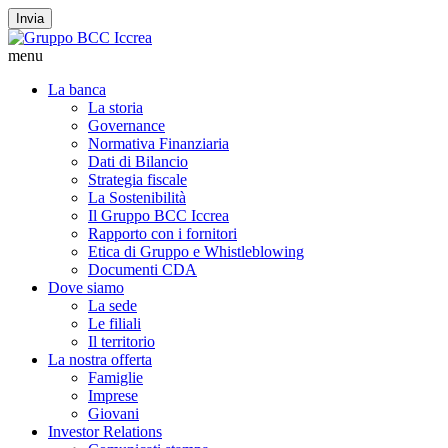
Invia
menu
La banca
La storia
Governance
Normativa Finanziaria
Dati di Bilancio
Strategia fiscale
La Sostenibilità
Il Gruppo BCC Iccrea
Rapporto con i fornitori
Etica di Gruppo e Whistleblowing
Documenti CDA
Dove siamo
La sede
Le filiali
Il territorio
La nostra offerta
Famiglie
Imprese
Giovani
Investor Relations