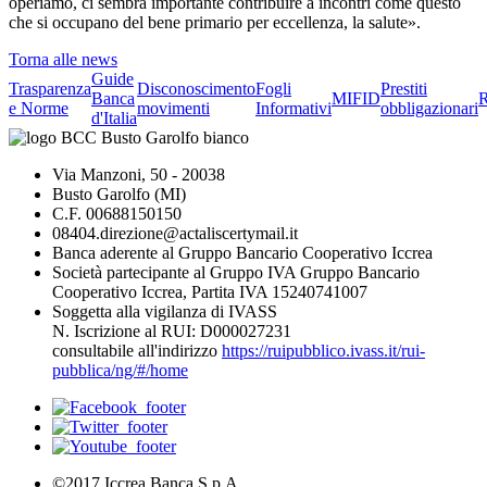
operiamo, ci sembra importante contribuire a incontri come questo
che si occupano del bene primario per eccellenza, la salute».
Torna alle news
Guide
Trasparenza
Disconoscimento
Fogli
Prestiti
Banca
MIFID
R
e Norme
movimenti
Informativi
obbligazionari
d'Italia
Via Manzoni, 50 - 20038
Busto Garolfo (MI)
C.F. 00688150150
08404.direzione@actaliscertymail.it
Banca aderente al Gruppo Bancario Cooperativo Iccrea
Società partecipante al Gruppo IVA Gruppo Bancario
Cooperativo Iccrea, Partita IVA 15240741007
Soggetta alla vigilanza di IVASS
N. Iscrizione al RUI: D000027231
consultabile all'indirizzo
https://ruipubblico.ivass.it/rui-
pubblica/ng/#/home
©2017 Iccrea Banca S.p.A