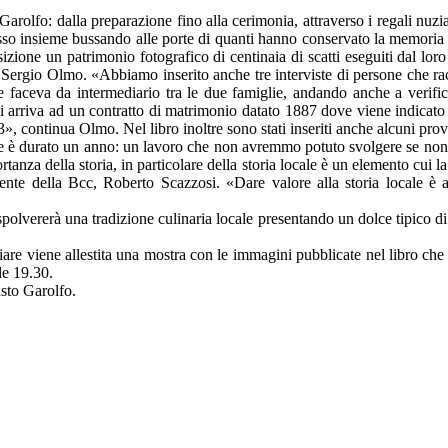
rolfo: dalla preparazione fino alla cerimonia, attraverso i regali nuziali
so insieme bussando alle porte di quanti hanno conservato la memoria de
izione un patrimonio fotografico di centinaia di scatti eseguiti dal lo
a, Sergio Olmo. «Abbiamo inserito anche tre interviste di persone che 
e faceva da intermediario tra le due famiglie, andando anche a verifi
 arriva ad un contratto di matrimonio datato 1887 dove viene indicato 
», continua Olmo. Nel libro inoltre sono stati inseriti anche alcuni prove
 è durato un anno: un lavoro che non avremmo potuto svolgere se non g
anza della storia, in particolare della storia locale è un elemento cui l
dente della Bcc, Roberto Scazzosi. «Dare valore alla storia locale è 
spolvererà una tradizione culinaria locale presentando un dolce tipico di B
re viene allestita una mostra con le immagini pubblicate nel libro che 
le 19.30.
usto Garolfo.