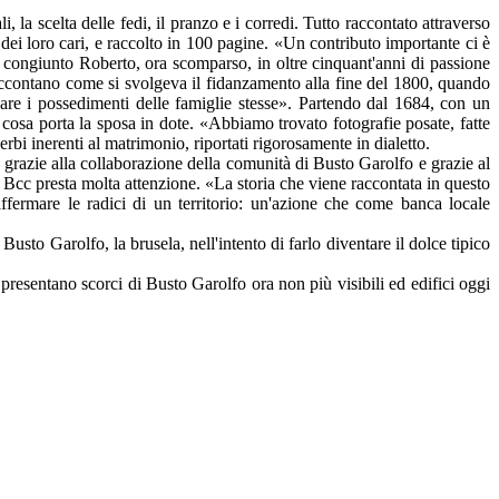
, la scelta delle fedi, il pranzo e i corredi. Tutto raccontato attraverso
i loro cari, e raccolto in 100 pagine. «Un contributo importante ci è
ro congiunto Roberto, ora scomparso, in oltre cinquant'anni di passione
raccontano come si svolgeva il fidanzamento alla fine del 1800, quando
care i possedimenti delle famiglie stesse». Partendo dal 1684, con un
cosa porta la sposa in dote. «Abbiamo trovato fotografie posate, fatte
rbi inerenti al matrimonio, riportati rigorosamente in dialetto.
razie alla collaborazione della comunità di Busto Garolfo e grazie al
a Bcc presta molta attenzione. «La storia che viene raccontata in questo
affermare le radici di un territorio: un'azione che come banca locale
usto Garolfo, la brusela, nell'intento di farlo diventare il dolce tipico
presentano scorci di Busto Garolfo ora non più visibili ed edifici oggi