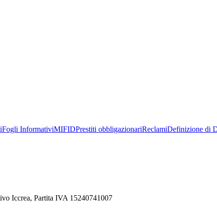
i
Fogli Informativi
MIFID
Prestiti obbligazionari
Reclami
Definizione di D
ivo Iccrea, Partita IVA 15240741007