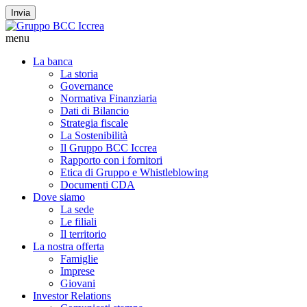
Invia
menu
La banca
La storia
Governance
Normativa Finanziaria
Dati di Bilancio
Strategia fiscale
La Sostenibilità
Il Gruppo BCC Iccrea
Rapporto con i fornitori
Etica di Gruppo e Whistleblowing
Documenti CDA
Dove siamo
La sede
Le filiali
Il territorio
La nostra offerta
Famiglie
Imprese
Giovani
Investor Relations