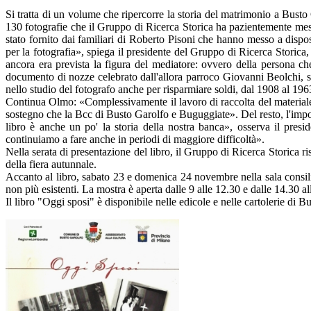
Si tratta di un volume che ripercorre la storia del matrimonio a Busto Ga
130 fotografie che il Gruppo di Ricerca Storica ha pazientemente mes
stato fornito dai familiari di Roberto Pisoni che hanno messo a dispos
per la fotografia», spiega il presidente del Gruppo di Ricerca Storic
ancora era prevista la figura del mediatore: ovvero della persona ch
documento di nozze celebrato dall'allora parroco Giovanni Beolchi, si
nello studio del fotografo anche per risparmiare soldi, dal 1908 al 1963
Continua Olmo: «Complessivamente il lavoro di raccolta del materiale
sostegno che la Bcc di Busto Garolfo e Buguggiate». Del resto, l'import
libro è anche un po' la storia della nostra banca», osserva il presi
continuiamo a fare anche in periodi di maggiore difficoltà».
Nella serata di presentazione del libro, il Gruppo di Ricerca Storica ri
della fiera autunnale.
Accanto al libro, sabato 23 e domenica 24 novembre nella sala consilia
non più esistenti. La mostra è aperta dalle 9 alle 12.30 e dalle 14.30 al
Il libro "Oggi sposi" è disponibile nelle edicole e nelle cartolerie di B