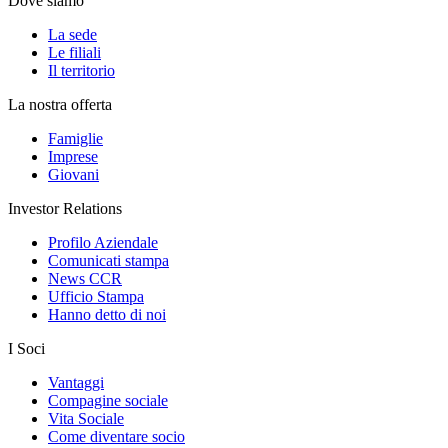
Dove siamo
La sede
Le filiali
Il territorio
La nostra offerta
Famiglie
Imprese
Giovani
Investor Relations
Profilo Aziendale
Comunicati stampa
News CCR
Ufficio Stampa
Hanno detto di noi
I Soci
Vantaggi
Compagine sociale
Vita Sociale
Come diventare socio