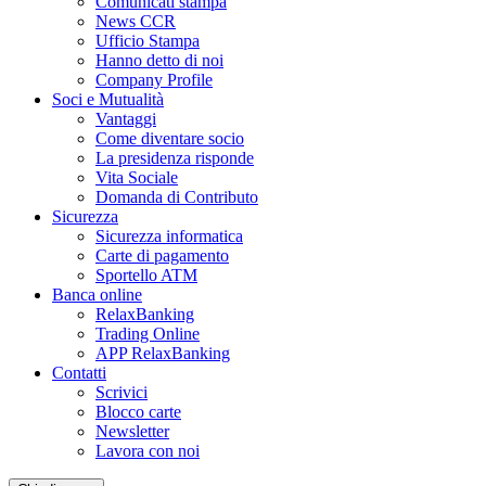
Comunicati stampa
News CCR
Ufficio Stampa
Hanno detto di noi
Company Profile
Soci e Mutualità
Vantaggi
Come diventare socio
La presidenza risponde
Vita Sociale
Domanda di Contributo
Sicurezza
Sicurezza informatica
Carte di pagamento
Sportello ATM
Banca online
RelaxBanking
Trading Online
APP RelaxBanking
Contatti
Scrivici
Blocco carte
Newsletter
Lavora con noi