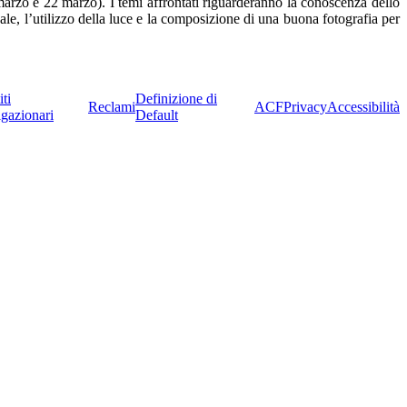
marzo e 22 marzo). I temi affrontati riguarderanno la conoscenza dello
ale, l’utilizzo della luce e la composizione di una buona fotografia per
iti
Definizione di
Reclami
ACF
Privacy
Accessibilità
igazionari
Default