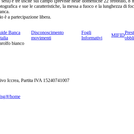
sera) e tre uscite sul campo (previste nelle domeniche 22 febbraio, 8 
ografica e sue le caratteristiche, la messa a fuoco e la lunghezza di foc
ianca.
io è a partecipazione libera.
uide Banca
Disconoscimento
Fogli
Prest
MIFID
Italia
movimenti
Informativi
obbl
ivo Iccrea, Partita IVA 15240741007
ca/ng/#/home