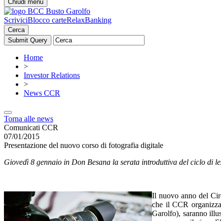
Chiudi menu
Scrivici
Blocco carte
RelaxBanking
Cerca
Home
>
Investor Relations
>
News CCR
Torna alle news
Comunicati CCR
07/01/2015
Presentazione del nuovo corso di fotografia digitale
Giovedì 8 gennaio in Don Besana la serata introduttiva del ciclo di l
Il nuovo anno del Circ
che il CCR organizza
Garolfo), saranno illus