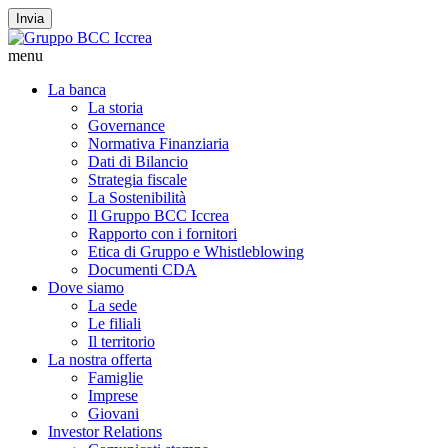
Invia
menu
La banca
La storia
Governance
Normativa Finanziaria
Dati di Bilancio
Strategia fiscale
La Sostenibilità
Il Gruppo BCC Iccrea
Rapporto con i fornitori
Etica di Gruppo e Whistleblowing
Documenti CDA
Dove siamo
La sede
Le filiali
Il territorio
La nostra offerta
Famiglie
Imprese
Giovani
Investor Relations