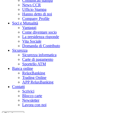
Comunicati stampa
News CCR
Ufficio Stampa
Hanno detto di noi
Company Profile
Soci e Mutualità
Vantaggi
Come diventare socio
La presidenza risponde
Vita Sociale
Domanda di Contributo
Sicurezza
Sicurezza informatica
Carte di pagamento
Sportello ATM
Banca online
RelaxBanking
Trading Online
APP RelaxBanking
Contatti
Scrivici
Blocco carte
Newsletter
Lavora con noi