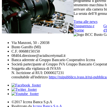
programma il giovedì’ 
strumento macchina fot
arrivare alla camera b
La serata dell’8 genna
Torna alle news
Trasparenza e
G
Norme
d'
Via Manzoni, 50 - 20038
Busto Garolfo (MI)
C.F. 00688150150
08404.direzione@actaliscertymail.it
Banca aderente al Gruppo Bancario Cooperativo Iccrea
Società partecipante al Gruppo IVA Gruppo Bancario Cooperat
Soggetta alla vigilanza di IVASS
N. Iscrizione al RUI: D000027231
consultabile all'indirizzo
https://ruipubblico.ivass.it/rui-pubbli
©2017 Iccrea Banca S.p.A
Realizzato da
Iccrea Banca S.p.A.