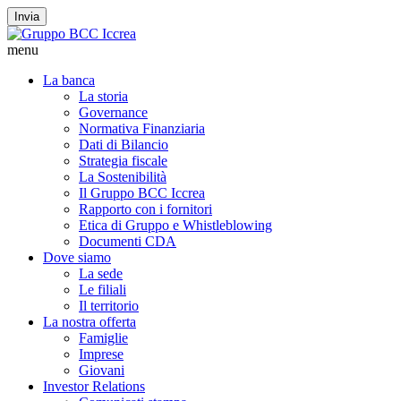
Invia
menu
La banca
La storia
Governance
Normativa Finanziaria
Dati di Bilancio
Strategia fiscale
La Sostenibilità
Il Gruppo BCC Iccrea
Rapporto con i fornitori
Etica di Gruppo e Whistleblowing
Documenti CDA
Dove siamo
La sede
Le filiali
Il territorio
La nostra offerta
Famiglie
Imprese
Giovani
Investor Relations