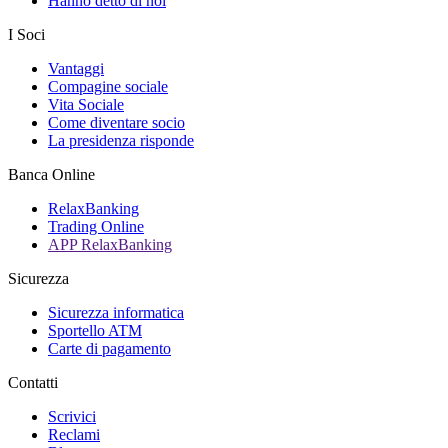
Hanno detto di noi
I Soci
Vantaggi
Compagine sociale
Vita Sociale
Come diventare socio
La presidenza risponde
Banca Online
RelaxBanking
Trading Online
APP RelaxBanking
Sicurezza
Sicurezza informatica
Sportello ATM
Carte di pagamento
Contatti
Scrivici
Reclami