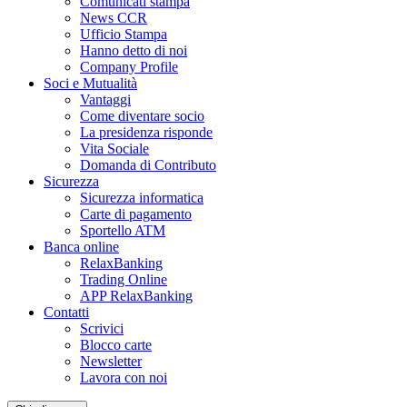
Comunicati stampa
News CCR
Ufficio Stampa
Hanno detto di noi
Company Profile
Soci e Mutualità
Vantaggi
Come diventare socio
La presidenza risponde
Vita Sociale
Domanda di Contributo
Sicurezza
Sicurezza informatica
Carte di pagamento
Sportello ATM
Banca online
RelaxBanking
Trading Online
APP RelaxBanking
Contatti
Scrivici
Blocco carte
Newsletter
Lavora con noi