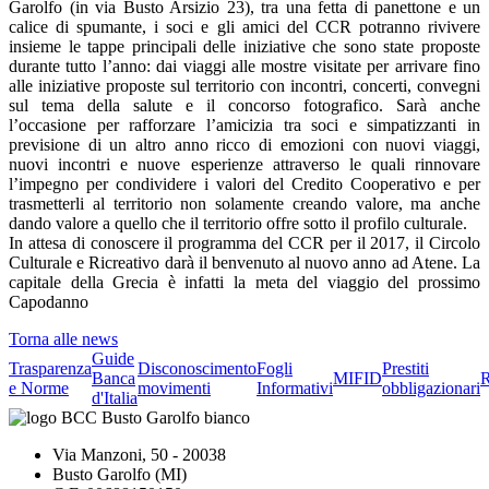
Garolfo (in via Busto Arsizio 23), tra una fetta di panettone e un
calice di spumante, i soci e gli amici del CCR potranno rivivere
insieme le tappe principali delle iniziative che sono state proposte
durante tutto l’anno: dai viaggi alle mostre visitate per arrivare fino
alle iniziative proposte sul territorio con incontri, concerti, convegni
sul tema della salute e il concorso fotografico. Sarà anche
l’occasione per rafforzare l’amicizia tra soci e simpatizzanti in
previsione di un altro anno ricco di emozioni con nuovi viaggi,
nuovi incontri e nuove esperienze attraverso le quali rinnovare
l’impegno per condividere i valori del Credito Cooperativo e per
trasmetterli al territorio non solamente creando valore, ma anche
dando valore a quello che il territorio offre sotto il profilo culturale.
In attesa di conoscere il programma del CCR per il 2017, il Circolo
Culturale e Ricreativo darà il benvenuto al nuovo anno ad Atene. La
capitale della Grecia è infatti la meta del viaggio del prossimo
Capodanno
Torna alle news
Guide
Trasparenza
Disconoscimento
Fogli
Prestiti
Banca
MIFID
R
e Norme
movimenti
Informativi
obbligazionari
d'Italia
Via Manzoni, 50 - 20038
Busto Garolfo (MI)