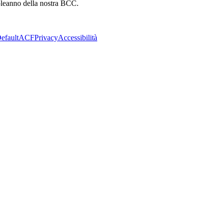
pleanno della nostra BCC.
efault
ACF
Privacy
Accessibilità