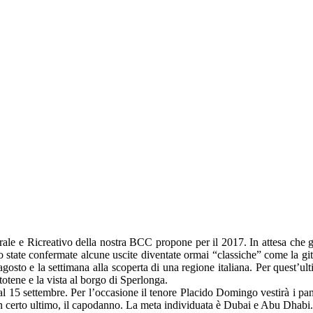
le e Ricreativo della nostra BCC propone per il 2017. In attesa che gl
tate confermate alcune uscite diventate ormai “classiche” come la gita
gosto e la settimana alla scoperta di una regione italiana. Per quest’ul
totene e la vista al borgo di Sperlonga.
 15 settembre. Per l’occasione il tenore Placido Domingo vestirà i pann
on certo ultimo, il capodanno. La meta individuata è Dubai e Abu Dhabi.