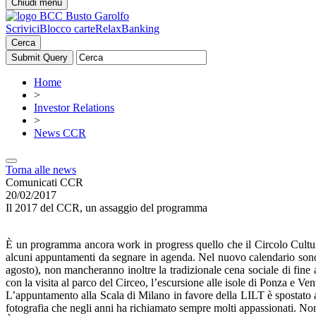
Chiudi menu
Scrivici
Blocco carte
RelaxBanking
Cerca
Home
>
Investor Relations
>
News CCR
Torna alle news
Comunicati CCR
20/02/2017
Il 2017 del CCR, un assaggio del programma
È un programma ancora work in progress quello che il Circolo Cultura
alcuni appuntamenti da segnare in agenda. Nel nuovo calendario sono s
agosto), non mancheranno inoltre la tradizionale cena sociale di fine a
con la visita al parco del Circeo, l’escursione alle isole di Ponza e Ven
L’appuntamento alla Scala di Milano in favore della LILT è spostato al
fotografia che negli anni ha richiamato sempre molti appassionati. N