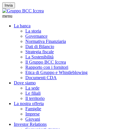
Invia
menu
La banca
La storia
Governance
Normativa Finanziaria
Dati di Bilancio
Strategia fiscale
La Sostenibilità
Il Gruppo BCC Iccrea
Rapporto con i fornitori
Etica di Gruppo e Whistleblowing
Documenti CDA
Dove siamo
La sede
Le filiali
Il territorio
La nostra offerta
Famiglie
Imprese
Giovani
Investor Relations