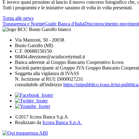
È invece quasi prossimo al lancio il nuovo concorso fotografico che,
Tutti i programmi e le iniziative saranno di volta in volta presentati.
Torna alle news
Trasparenza e Norme
Guide Banca d'Italia
Disconoscimento moviment
Via Manzoni, 50 - 20038
Busto Garolfo (MI)
C.F. 00688150150
08404.direzione@actaliscertymail.it
Banca aderente al Gruppo Bancario Cooperativo Iccrea
Società partecipante al Gruppo IVA Gruppo Bancario Cooperat
Soggetta alla vigilanza di IVASS
N. Iscrizione al RUI: D000027231
consultabile all'indirizzo
https://ruipubblico.ivass.it/rui-pubbli
©2017 Iccrea Banca S.p.A
Realizzato da
Iccrea Banca S.p.A.