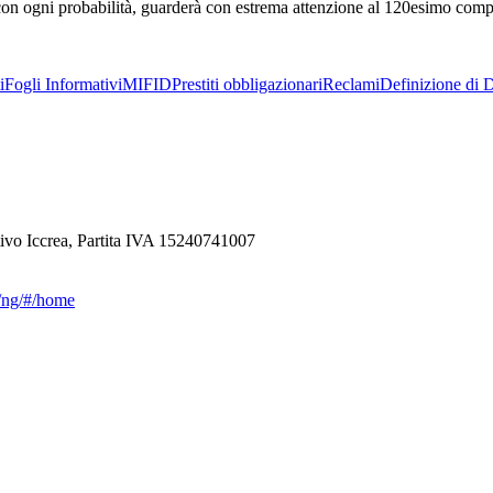
 con ogni probabilità, guarderà con estrema attenzione al 120esimo com
i
Fogli Informativi
MIFID
Prestiti obbligazionari
Reclami
Definizione di D
ivo Iccrea, Partita IVA 15240741007
ca/ng/#/home