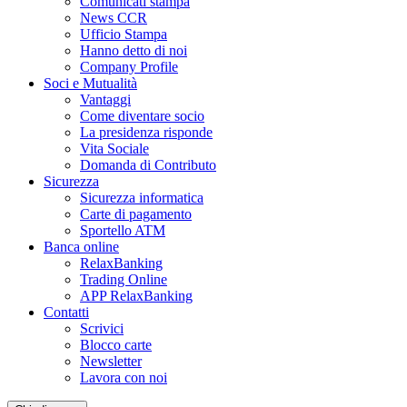
Comunicati stampa
News CCR
Ufficio Stampa
Hanno detto di noi
Company Profile
Soci e Mutualità
Vantaggi
Come diventare socio
La presidenza risponde
Vita Sociale
Domanda di Contributo
Sicurezza
Sicurezza informatica
Carte di pagamento
Sportello ATM
Banca online
RelaxBanking
Trading Online
APP RelaxBanking
Contatti
Scrivici
Blocco carte
Newsletter
Lavora con noi