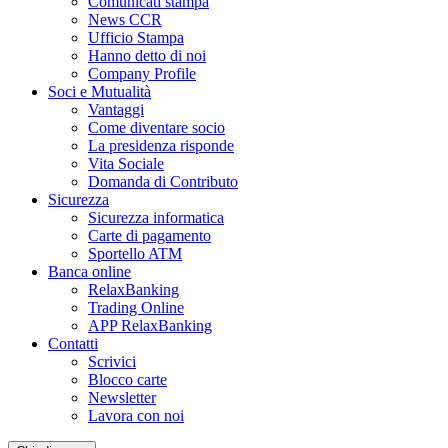
Comunicati stampa
News CCR
Ufficio Stampa
Hanno detto di noi
Company Profile
Soci e Mutualità
Vantaggi
Come diventare socio
La presidenza risponde
Vita Sociale
Domanda di Contributo
Sicurezza
Sicurezza informatica
Carte di pagamento
Sportello ATM
Banca online
RelaxBanking
Trading Online
APP RelaxBanking
Contatti
Scrivici
Blocco carte
Newsletter
Lavora con noi