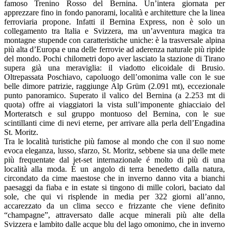
famoso Trenino Rosso del Bernina. Un’intera giornata per
apprezzare fino in fondo panorami, località e architetture che la linea
ferroviaria propone. Infatti il Bernina Express, non è solo un
collegamento tra Italia e Svizzera, ma un’avventura magica tra
montagne stupende con caratteristiche uniche: è la trasversale alpina
più alta d’Europa e una delle ferrovie ad aderenza naturale più ripide
del mondo. Pochi chilometri dopo aver lasciato la stazione di Tirano
supera già una meraviglia: il viadotto elicoidale di Brusio.
Oltrepassata Poschiavo, capoluogo dell’omonima valle con le sue
belle dimore patrizie, raggiunge Alp Grüm (2.091 mt), eccezionale
punto panoramico. Superato il valico del Bernina (a 2.253 mt di
quota) offre ai viaggiatori la vista sull’imponente ghiacciaio del
Morteratsch e sul gruppo montuoso del Bernina, con le sue
scintillanti cime di nevi eterne, per arrivare alla perla dell’Engadina
St. Moritz.
Tra le località turistiche più famose al mondo che con il suo nome
evoca eleganza, lusso, sfarzo, St. Moritz, sebbene sia una delle mete
più frequentate dal jet-set internazionale é molto di più di una
località alla moda. É un angolo di terra benedetto dalla natura,
circondato da cime maestose che in inverno danno vita a bianchi
paesaggi da fiaba e in estate si tingono di mille colori, baciato dal
sole, che qui vi risplende in media per 322 giorni all’anno,
accarezzato da un clima secco e frizzante che viene definito
“champagne”, attraversato dalle acque minerali più alte della
Svizzera e lambito dalle acque blu del lago omonimo, che in inverno