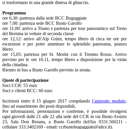
si trasformano in una grande distesa di ghiaccio.
Programma
ore 6,30: partenza dalla sede BCC Buguggiate
ore 7,00: partenza sede BCC Busto Garolfo
ore 11,00: arrivo a Tirano e partenza per tour panoramico sul Treno
del Bernina in vetture di seconda classe
ore 12,12: arrivo all’Alp Grüm, tempo libero di circa tre ore per
escursioni e per poter ammirare lo splendido panorama, pranzo
libero.
ore 15,05: partenza per St. Moritz con il Trenino Rosso. Arrivo
previsto per le ore 16.11, tempo libero a disposizione per la visita
della cittadina.
Rientro in bus a Busto Garolfo previsto in serata.
Quote di partecipazione
Soci CCR: 55 euro
Soci e clienti BCC: 60 euro
Iscrizioni entro il 15 giugno 2017 compilando
l’apposito modulo
,
fino ad esaurimento dei posti disponibili.
Per informazioni, prenotazioni e conferme, è possibile rivolgersi
ogni giovedì dalle 21 alle 22 alla sede del CCR in via Busto Arsizio
23, Sala Don Besana, a Busto Garolfo (tel/fax 0331.560211 -
cellulare 333.3402169 - email: ccrbustobuguggiate@alice.it).