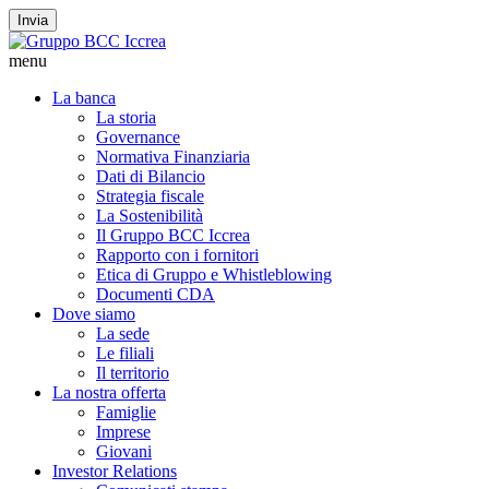
Invia
menu
La banca
La storia
Governance
Normativa Finanziaria
Dati di Bilancio
Strategia fiscale
La Sostenibilità
Il Gruppo BCC Iccrea
Rapporto con i fornitori
Etica di Gruppo e Whistleblowing
Documenti CDA
Dove siamo
La sede
Le filiali
Il territorio
La nostra offerta
Famiglie
Imprese
Giovani
Investor Relations