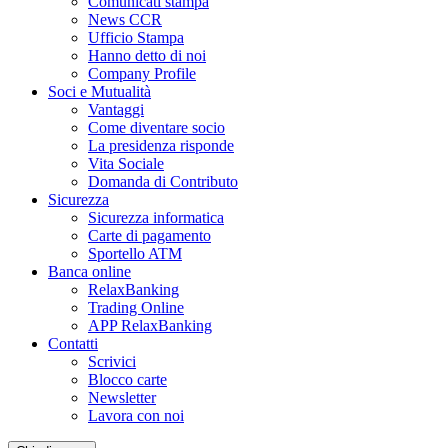
Comunicati stampa
News CCR
Ufficio Stampa
Hanno detto di noi
Company Profile
Soci e Mutualità
Vantaggi
Come diventare socio
La presidenza risponde
Vita Sociale
Domanda di Contributo
Sicurezza
Sicurezza informatica
Carte di pagamento
Sportello ATM
Banca online
RelaxBanking
Trading Online
APP RelaxBanking
Contatti
Scrivici
Blocco carte
Newsletter
Lavora con noi