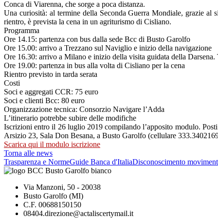
Conca di Viarenna, che sorge a poca distanza.
Una curiosità: al termine della Seconda Guerra Mondiale, grazie al sis
rientro, è prevista la cena in un agriturismo di Cisliano.
Programma
Ore 14.15: partenza con bus dalla sede Bcc di Busto Garolfo
Ore 15.00: arrivo a Trezzano sul Naviglio e inizio della navigazione
Ore 16.30: arrivo a Milano e inizio della visita guidata della Darsena
Ore 19.00: partenza in bus alla volta di Cisliano per la cena
Rientro previsto in tarda serata
Costi
Soci e aggregati CCR: 75 euro
Soci e clienti Bcc: 80 euro
Organizzazione tecnica: Consorzio Navigare l’Adda
L’itinerario potrebbe subire delle modifiche
Iscrizioni entro il 26 luglio 2019 compilando l’apposito modulo. Posti
Arsizio 23, Sala Don Besana, a Busto Garolfo (cellulare 333.3402169
Scarica qui il modulo iscrizione
Torna alle news
Trasparenza e Norme
Guide Banca d'Italia
Disconoscimento moviment
Via Manzoni, 50 - 20038
Busto Garolfo (MI)
C.F. 00688150150
08404.direzione@actaliscertymail.it