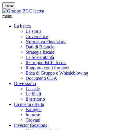
Invia
menu
La banca
La storia
Governance
Normativa Finanziaria
Dati di Bilancio
Strategia fiscale
La Sostenibilità
Il Gruppo BCC Iccrea
Rapporto con i fornitori
Etica di Gruppo e Whistleblowing
Documenti CDA
Dove siamo
La sede
Le filiali
Il territorio
La nostra offerta
Famiglie
Imprese
Giovani
Investor Relations