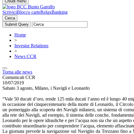
Chiudi menu
Scrivici
Blocco carte
RelaxBanking
Cerca
Home
>
Investor Relations
>
News CCR
Torna alle news
Comunicati CCR
10/07/2019
Sabato 3 agosto, Milano, i Navigli e Leonardo
“Vale 50 ducati d’oro, rende 125 mila ducati l’anno ed è lungo 40 mig
in occasione del cinquecentenario della morte di Leonardo, il Circolo 
un pomeriggio alla scoperta dei Navigli milanesi, un sistema di com
alla rete dei Navigli, ad esempio, il sistema delle conche, fondamenta
Leonardo per le opere idrauliche e per l’acqua non sia che un aspetto 
contributo straordinario per comprendere l’acqua, elemento affascina
La giornata prevede la navigazione sul Naviglio da Trezzano fino a Mi