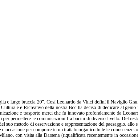
lia e largo braccia 20”. Così Leonardo da Vinci definì il Naviglio Gran
Culturale e Ricreativo della nostra Bcc ha deciso di dedicare al genio f
unicazione e trasporto merci che fu innovato profondamente da Leonar
li per permettere le comunicazioni fra bacini di diverso livello. Del res
del suo metodo di osservazione e rappresentazione del paesaggio, allo st
te e occasione per comporre in un trattato organico tutte le conoscenze
lano, con visita alla Darsena (riqualificata recentemente in occasione