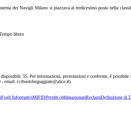
tema dei Navigli Milano si piazzava al tredicesimo posto nella classifi
. Tempo libero
 disponibili: 55. Per informazioni, prenotazioni e conferme, è possibile 
 - email:
ccrbustobuguggiate@alice.it
).
i
Fogli Informativi
MIFID
Prestiti obbligazionari
Reclami
Definizione di D