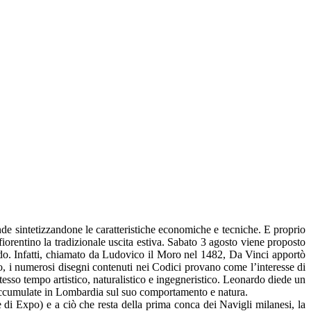
de sintetizzandone le caratteristiche economiche e tecniche. E proprio
iorentino la tradizionale uscita estiva. Sabato 3 agosto viene proposto
do. Infatti, chiamato da Ludovico il Moro nel 1482, Da Vinci apportò
to, i numerosi disegni contenuti nei Codici provano come l’interesse di
esso tempo artistico, naturalistico e ingegneristico. Leonardo diede un
 accumulate in Lombardia sul suo comportamento e natura.
 di Expo) e a ciò che resta della prima conca dei Navigli milanesi, la