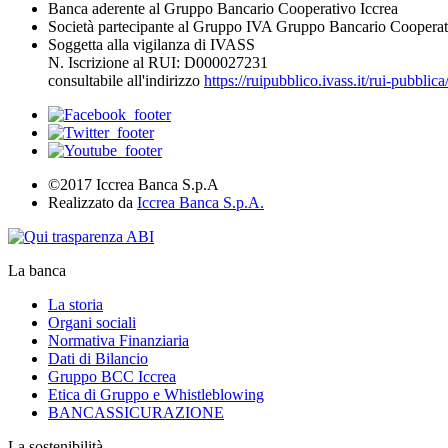
Banca aderente al Gruppo Bancario Cooperativo Iccrea
Società partecipante al Gruppo IVA Gruppo Bancario Cooperat
Soggetta alla vigilanza di IVASS
N. Iscrizione al RUI: D000027231
consultabile all'indirizzo
https://ruipubblico.ivass.it/rui-pubbli
©2017 Iccrea Banca S.p.A
Realizzato da
Iccrea Banca S.p.A.
La banca
La storia
Organi sociali
Normativa Finanziaria
Dati di Bilancio
Gruppo BCC Iccrea
Etica di Gruppo e Whistleblowing
BANCASSICURAZIONE
La sostenibilità