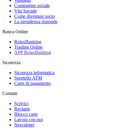
Vantaggi
Compagine sociale
Vita Sociale
Come diventare socio
La presidenza risponde
Banca Online
RelaxBanking
Trading Online
APP RelaxBanking
Sicurezza
Sicurezza informatica
Sportello ATM
Carte di pagamento
Contatti
Scrivici
Reclami
Blocco carte
Lavora con noi
Newsletter