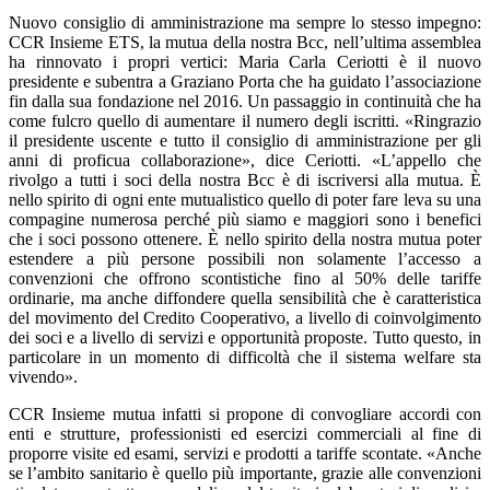
Nuovo consiglio di amministrazione ma sempre lo stesso impegno:
CCR Insieme ETS, la mutua della nostra Bcc, nell’ultima assemblea
ha rinnovato i propri vertici: Maria Carla Ceriotti è il nuovo
presidente e subentra a Graziano Porta che ha guidato l’associazione
fin dalla sua fondazione nel 2016. Un passaggio in continuità che ha
come fulcro quello di aumentare il numero degli iscritti. «Ringrazio
il presidente uscente e tutto il consiglio di amministrazione per gli
anni di proficua collaborazione», dice Ceriotti. «L’appello che
rivolgo a tutti i soci della nostra Bcc è di iscriversi alla mutua. È
nello spirito di ogni ente mutualistico quello di poter fare leva su una
compagine numerosa perché più siamo e maggiori sono i benefici
che i soci possono ottenere. È nello spirito della nostra mutua poter
estendere a più persone possibili non solamente l’accesso a
convenzioni che offrono scontistiche fino al 50% delle tariffe
ordinarie, ma anche diffondere quella sensibilità che è caratteristica
del movimento del Credito Cooperativo, a livello di coinvolgimento
dei soci e a livello di servizi e opportunità proposte. Tutto questo, in
particolare in un momento di difficoltà che il sistema welfare sta
vivendo».
CCR Insieme mutua infatti si propone di convogliare accordi con
enti e strutture, professionisti ed esercizi commerciali al fine di
proporre visite ed esami, servizi e prodotti a tariffe scontate. «Anche
se l’ambito sanitario è quello più importante, grazie alle convenzioni