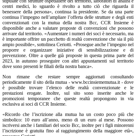
stipulate con strutture ospedaliere del territorio, laboratori di analisi e
centri medici, lo sguardo è rivolto a tutto ciò che riguarda il
benessere della persona», continua la presidente. Se da una parte
continua l’impegno nell’ampliare l’offerta delle strutture e degli enti
convenzionati con la mutua della nostra Bcc, CCR Insieme è
disponibile anche a valutare proposte di convenzioni che possono
arrivare dal territorio. «Aumentare i numeri dei soci è necessario, ma
è importante offrire un pacchetto di realtà convenzione che sia il più
ampio possibile», sottolinea Ceriotti. «Prosegue anche l’impegno nel
proporre e organizzare iniziative di sensibilizzazione e di
prevenzione. Oltre a quelle già proposte in questa prima parte del
2023, in autunno proseguire con altri appuntamenti sul territorio
dove sono presenti le filiali della nostra banca».
Non rimane che restare sempre aggiornati consultando
periodicamente il sito della mutua - www.bccinsiememutua.it - dove
è possibile trovare l’elenco delle realtà convenzionate e le
prestazioni erogate. Inoltre, sul sito sono inserite anche le
promozioni temporanee che queste realtà propongono in via
esclusiva ai soci di CCR Insieme.
«Ricordo che l’iscrizione alla mutua ha un costo poco più che
simbolico: 10 euro all’anno, meno di un euro al mese. Possono
iscriversi anche i familiari del socio Bcc, inoltre per i figli minorenni
l’iscrizione è gratuita fino al raggiungimento della maggiore età»,