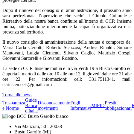
prosegue Ceriotti.
Dopo il rinnovo del consiglio di amministrazione, il prossimo anno
sarà perfezionata l’operazione che vedrà il Circolo Culturale e
Ricreativo della nostra banca confluire all’interno di CCR Insieme
mutua, potenziandone ulteriormente la capacità organizzativa e la
presenza sul territorio.
Il nuovo consiglio di amministrazione della mutua è composto da:
Maria Carla Ceriotti, Roberto Scazzosi, Andrea Rinaldi, Simone
Mantovani, Luigia Clementi, Silvano Caglio, Maurizio Crespi,
Giovanni Sartorelli e Giovanni Rossino.
La sede di CCR Insieme mutua è in via Verdi 19 a Busto Garolfo ed
è aperta il martedì dalle ore 10 alle ore 12, il giovedì dalle ore 21 alle
ore 22. Per informazioni: cell: 331.7511341, mail:
ccrinsiemeets@gmail.com
Torna alle news
Guide
Trasparenza
Disconoscimento
Fogli
Prestiti
Banca
MIFID
R
e Norme
movimenti
Informativi
obbligazionari
d'Italia
Via Manzoni, 50 - 20038
Busto Garolfo (MI)