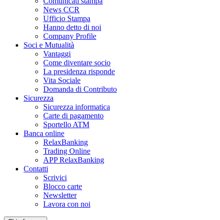
Comunicati stampa
News CCR
Ufficio Stampa
Hanno detto di noi
Company Profile
Soci e Mutualità
Vantaggi
Come diventare socio
La presidenza risponde
Vita Sociale
Domanda di Contributo
Sicurezza
Sicurezza informatica
Carte di pagamento
Sportello ATM
Banca online
RelaxBanking
Trading Online
APP RelaxBanking
Contatti
Scrivici
Blocco carte
Newsletter
Lavora con noi