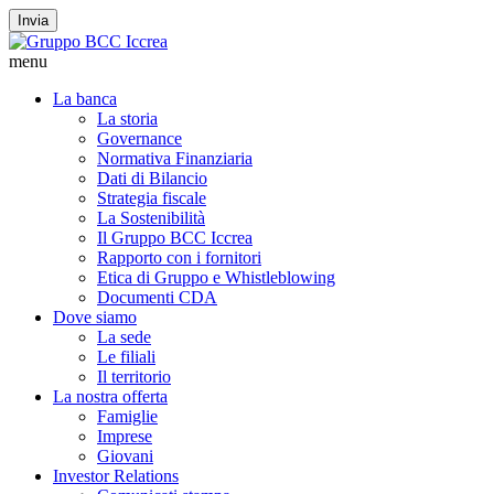
Invia
menu
La banca
La storia
Governance
Normativa Finanziaria
Dati di Bilancio
Strategia fiscale
La Sostenibilità
Il Gruppo BCC Iccrea
Rapporto con i fornitori
Etica di Gruppo e Whistleblowing
Documenti CDA
Dove siamo
La sede
Le filiali
Il territorio
La nostra offerta
Famiglie
Imprese
Giovani
Investor Relations