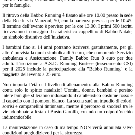
per le famiglie.
Il ritrovo della Babbo Running è fissato alle ore 10.00 presso la sede
della Bcc in via Manzoni, 50, con la partenza prevista per le 10.45.
Il termine dell’evento è previsto per le ore 13.00. I primi 500 iscritti
riceveranno in omaggio il caratteristico cappellino di Babbo Natale,
un simbolo distintivo dell’iniziativa.
I bambini fino ai 14 anni potranno iscriversi gratuitamente, per gli
altri è prevista la quota simbolica di 5 euro, che comprende Servizio
ambulanza e Assicurazione, Family Babbo Run 8 euro per due
adulti. L'iscrizione a A.S.D. Running Bustese (tesseramento CSI)
per il 2025 include la partecipazione alla "Babbo Running" e la
maglietta dell'evento a 25 euro.
Non importa l’età o il livello di allenamento: alla Babbo Running
conta solo lo spirito natalizio! Uomini, donne, bambini e persino
intere famiglie sfileranno indossando il caratteristico costume rosso e
il cappello con il pompon bianco. La scena sarà un tripudio di colori,
sorrisi e campanellini tintinnanti, mentre il percorso si snoderà tra le
vie addobbate a festa di Busto Garolfo, creando un colpo d’occhio
indimenticabile.
La manifestazione in caso di maltempo NON verrà annullata salvo
condizioni pregiudizievoli per la sicurezza.