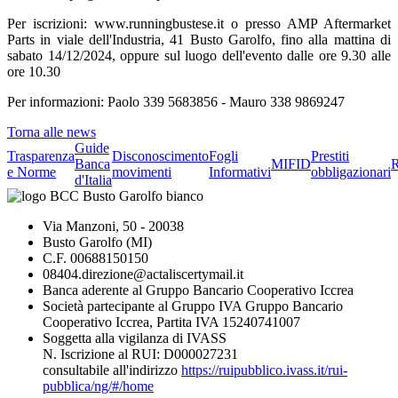
Per iscrizioni: www.runningbustese.it o presso AMP Aftermarket
Parts in viale dell'Industria, 41 Busto Garolfo, fino alla mattina di
sabato 14/12/2024, oppure sul luogo dell'evento dalle ore 9.30 alle
ore 10.30
Per informazioni: Paolo 339 5683856 - Mauro 338 9869247
Torna alle news
Guide
Trasparenza
Disconoscimento
Fogli
Prestiti
Banca
MIFID
R
e Norme
movimenti
Informativi
obbligazionari
d'Italia
Via Manzoni, 50 - 20038
Busto Garolfo (MI)
C.F. 00688150150
08404.direzione@actaliscertymail.it
Banca aderente al Gruppo Bancario Cooperativo Iccrea
Società partecipante al Gruppo IVA Gruppo Bancario
Cooperativo Iccrea, Partita IVA 15240741007
Soggetta alla vigilanza di IVASS
N. Iscrizione al RUI: D000027231
consultabile all'indirizzo
https://ruipubblico.ivass.it/rui-
pubblica/ng/#/home