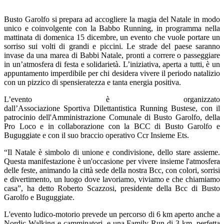
Busto Garolfo si prepara ad accogliere la magia del Natale in modo
unico e coinvolgente con la Babbo Running, in programma nella
mattinata di domenica 15 dicembre, un evento che vuole portare un
sorriso sui volti di grandi e piccini. Le strade del paese saranno
invase da una marea di Babbi Natale, pronti a correre o passeggiare
in un’atmosfera di festa e solidarietà. L’iniziativa, aperta a tutti, è un
appuntamento imperdibile per chi desidera vivere il periodo natalizio
con un pizzico di spensieratezza e tanta energia positiva.
L’evento è organizzato
dall’Associazione Sportiva Dilettantistica Running Bustese, con il
patrocinio dell'Amministrazione Comunale di Busto Garolfo, della
Pro Loco e in collaborazione con la BCC di Busto Garolfo e
Buguggiate e con il suo braccio operativo Ccr Insieme Ets.
“Il Natale è simbolo di unione e condivisione, dello stare assieme.
Questa manifestazione è un'occasione per vivere insieme l'atmosfera
delle feste, animando la città sede della nostra Bcc, con colori, sorrisi
e divertimento, un luogo dove lavoriamo, viviamo e che chiamiamo
casa”, ha detto Roberto Scazzosi, presidente della Bcc di Busto
Garolfo e Buguggiate.
L'evento ludico-motorio prevede un percorso di 6 km aperto anche a
Nordic Walking e camminatori, e una Family Run di 3 km, perfetta