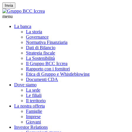
Invia
menu
La banca
La storia
Governance
Normativa Finanziaria
Dati di Bilancio
Strategia fiscale
La Sostenibilità
Il Gruppo BCC Iccrea
Rapporto con i fornitori
Etica di Gruppo e Whistleblowing
Documenti CDA
Dove siamo
La sede
Le filiali
Il territorio
La nostra offerta
Famiglie
Imprese
Giovani
Investor Relations