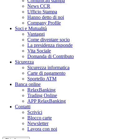
Comunicati stampa
News CCR
Ufficio Stampa
Hanno detto di noi
Company Profile
Soci e Mutualità
Vantaggi
Come diventare socio
La presidenza risponde
Vita Sociale
Domanda di Contributo
Sicurezza
Sicurezza informatica
Carte di pagamento
Sportello ATM
Banca online
RelaxBanking
Trading Online
APP RelaxBanking
Contatti
Scrivici
Blocco carte
Newsletter
Lavora con noi