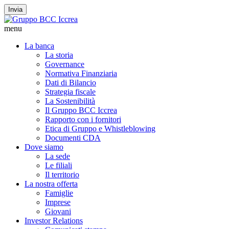
Invia
menu
La banca
La storia
Governance
Normativa Finanziaria
Dati di Bilancio
Strategia fiscale
La Sostenibilità
Il Gruppo BCC Iccrea
Rapporto con i fornitori
Etica di Gruppo e Whistleblowing
Documenti CDA
Dove siamo
La sede
Le filiali
Il territorio
La nostra offerta
Famiglie
Imprese
Giovani
Investor Relations