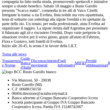
compagnia ha fatto molta strada, promuovendo spettacoli e iniziative
sempre a sfondo benefico. Sabato 18 maggio a Busto Garolfo
presenta "Scacco matto", commedia in tre atti di Vaico Cinelli.
Intrigante la trama: a zia Evelina, finta nobile ma vera squattrinata,
tenta di sottrarre con sotterfugi alla nipote l'eredità a lei spettante da
parte dello zio. Un notaio, per nulla professionale, aiuta Evelina ad
organizzare il raggiro. La nipote rientra dall'Argentina per presentare
il fidanzato agli zii e riscuotere l'eredità. Dopo varie peripezie la
situazione evolve per il verso giusto, grazie all'aiuto di Fabrizio,
Flora e Gustavo, tutti fratelli di Evelina.
Inizio alle 20.45, la serata è in favore della LILT.
Torna alle news
Guide
Trasparenza
Disconoscimento
Fogli
Prestiti
Banca
MIFID
R
e Norme
movimenti
Informativi
obbligazionari
d'Italia
Via Manzoni, 50 - 20038
Busto Garolfo (MI)
C.F. 00688150150
08404.direzione@actaliscertymail.it
Banca aderente al Gruppo Bancario Cooperativo Iccrea
Società partecipante al Gruppo IVA Gruppo Bancario
Cooperativo Iccrea, Partita IVA 15240741007