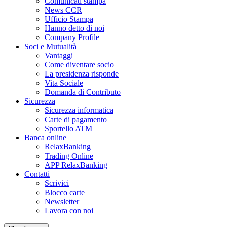
Comunicati stampa
News CCR
Ufficio Stampa
Hanno detto di noi
Company Profile
Soci e Mutualità
Vantaggi
Come diventare socio
La presidenza risponde
Vita Sociale
Domanda di Contributo
Sicurezza
Sicurezza informatica
Carte di pagamento
Sportello ATM
Banca online
RelaxBanking
Trading Online
APP RelaxBanking
Contatti
Scrivici
Blocco carte
Newsletter
Lavora con noi