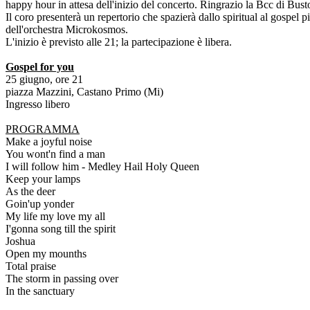
happy hour in attesa dell'inizio del concerto. Ringrazio la Bcc di Bus
Il coro presenterà un repertorio che spazierà dallo spiritual al gosp
dell'orchestra Microkosmos.
L'inizio è previsto alle 21; la partecipazione è libera.
Gospel for you
25 giugno, ore 21
piazza Mazzini, Castano Primo (Mi)
Ingresso libero
PROGRAMMA
Make a joyful noise
You wont'n find a man
I will follow him - Medley Hail Holy Queen
Keep your lamps
As the deer
Goin'up yonder
My life my love my all
I'gonna song till the spirit
Joshua
Open my mounths
Total praise
The storm in passing over
In the sanctuary