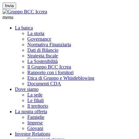
Invia
menu
La banca
La storia
Governance
Normativa Finanziaria
Dati di Bilancio
Strategia fiscale
La Sostenibilità
Il Gruppo BCC Iccrea
Rapporto con i fornitori
Etica di Gruppo e Whistleblowing
Documenti CDA
Dove siamo
La sede
Le filiali
Il territorio
La nostra offerta
Famiglie
Imprese
Giovani
Investor Relations