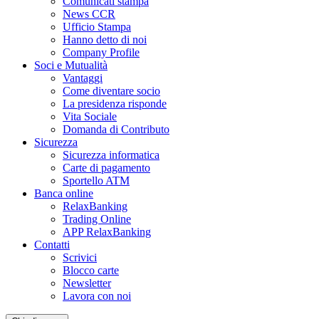
Comunicati stampa
News CCR
Ufficio Stampa
Hanno detto di noi
Company Profile
Soci e Mutualità
Vantaggi
Come diventare socio
La presidenza risponde
Vita Sociale
Domanda di Contributo
Sicurezza
Sicurezza informatica
Carte di pagamento
Sportello ATM
Banca online
RelaxBanking
Trading Online
APP RelaxBanking
Contatti
Scrivici
Blocco carte
Newsletter
Lavora con noi