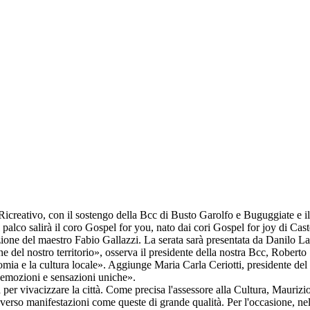
icreativo, con il sostengo della Bcc di Busto Garolfo e Buguggiate e i
l palco salirà il coro Gospel for you, nato dai cori Gospel for joy di Ca
zione del maestro Fabio Gallazzi. La serata sarà presentata da Danilo L
 del nostro territorio», osserva il presidente della nostra Bcc, Robert
conomia e la cultura locale». Aggiunge Maria Carla Ceriotti, presidente 
re emozioni e sensazioni uniche».
a per vivacizzare la città. Come precisa l'assessore alla Cultura, Mauri
verso manifestazioni come queste di grande qualità. Per l'occasione, nel