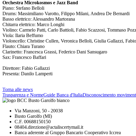
Orchestra Microkosmos e Jazz Band
Piano: Stefano Belloli
Drums: Massimiliano Varotto, Filippo Milani, Andrea De Bernardi
Basso elettrico: Alessandro Martorana
Chitarra elettrico: Marco Longhi
Violino: Carmelo Patti, Carlo Battioli, Fabio Scazzosi, Tommaso Pozz
Viola: Ilaria Beffumo
Violoncello: Christine Cullen, Veronica Belloli, Giulia Gallazzi, Fabi
Flauto: Chiara Turano
Clarinetto: Francesca Grassi, Federico Dani Sansugaro
Sax: Francesco Baffari
Direttore: Fabio Gallazzi
Presenta: Danilo Lamperti
Torna alle news
Trasparenza e Norme
Guide Banca d'Italia
Disconoscimento moviment
Via Manzoni, 50 - 20038
Busto Garolfo (MI)
C.F. 00688150150
08404.direzione@actaliscertymail.it
Banca aderente al Gruppo Bancario Cooperativo Iccrea