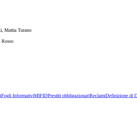
i, Mattia Turano
o Rosso
i
Fogli Informativi
MIFID
Prestiti obbligazionari
Reclami
Definizione di D