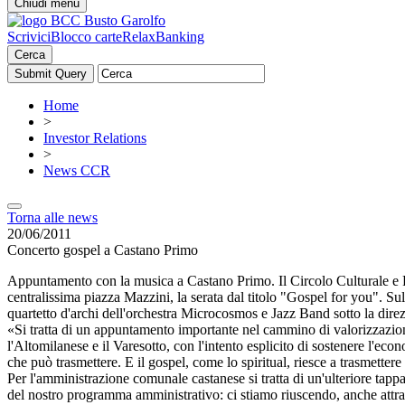
Chiudi menu
Scrivici
Blocco carte
RelaxBanking
Cerca
Home
>
Investor Relations
>
News CCR
Torna alle news
20/06/2011
Concerto gospel a Castano Primo
Appuntamento con la musica a Castano Primo. Il Circolo Culturale e R
centralissima piazza Mazzini, la serata dal titolo "Gospel for you". Su
quartetto d'archi dell'orchestra Microcosmos e Jazz Band sotto la dire
«Si tratta di un appuntamento importante nel cammino di valorizzazione
l'Altomilanese e il Varesotto, con l'intento esplicito di sostenere l'e
che può trasmettere. E il gospel, come lo spiritual, riesce a trasmette
Per l'amministrazione comunale castanese si tratta di un'ulteriore tapp
del nostro programma amministrativo: ci stiamo riuscendo, anche attra