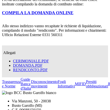
inoltrate compilando la domanda di contibuto online:
COMPILA LA DOMANDA ONLINE
Allo stesso indirizzo vanno recapitate le richieste di liquidazione,
compilando il modulo "rendiconto". Per informazioni e chiarimenti:
Ufficio Relazioni Esterne 0331 560311
Allegati
CERIMONIALE.PDF
DOMANDA.PDF
RENDICONTO.PDF
Guide
Trasparenza
Disconoscimento
Fogli
Prestiti
Banca
MIFID
R
e Norme
movimenti
Informativi
obbligazionari
d'Italia
Via Manzoni, 50 - 20038
Busto Garolfo (MI)
C.F. 00688150150