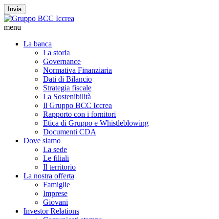
Invia
menu
La banca
La storia
Governance
Normativa Finanziaria
Dati di Bilancio
Strategia fiscale
La Sostenibilità
Il Gruppo BCC Iccrea
Rapporto con i fornitori
Etica di Gruppo e Whistleblowing
Documenti CDA
Dove siamo
La sede
Le filiali
Il territorio
La nostra offerta
Famiglie
Imprese
Giovani
Investor Relations