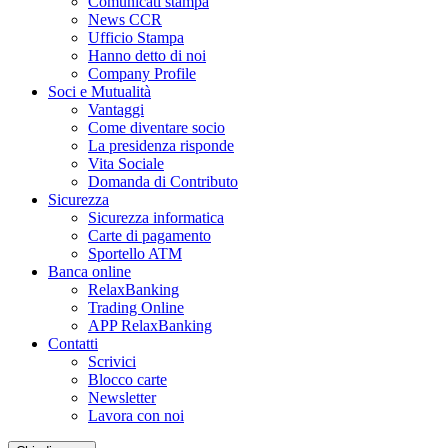
Comunicati stampa
News CCR
Ufficio Stampa
Hanno detto di noi
Company Profile
Soci e Mutualità
Vantaggi
Come diventare socio
La presidenza risponde
Vita Sociale
Domanda di Contributo
Sicurezza
Sicurezza informatica
Carte di pagamento
Sportello ATM
Banca online
RelaxBanking
Trading Online
APP RelaxBanking
Contatti
Scrivici
Blocco carte
Newsletter
Lavora con noi