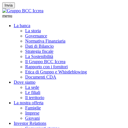
Invia
menu
La banca
La storia
Governance
Normativa Finanziaria
Dati di Bilancio
Strategia fiscale
La Sostenibilità
Il Gruppo BCC Iccrea
Rapporto con i fornitori
Etica di Gruppo e Whistleblowing
Documenti CDA
Dove siamo
La sede
Le filiali
Il territorio
La nostra offerta
Famiglie
Imprese
Giovani
Investor Relations