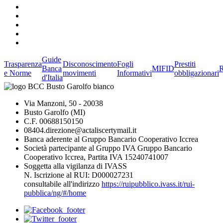
Guide
Trasparenza
Disconoscimento
Fogli
Prestiti
Banca
MIFID
R
e Norme
movimenti
Informativi
obbligazionari
d'Italia
Via Manzoni, 50 - 20038
Busto Garolfo (MI)
C.F. 00688150150
08404.direzione@actaliscertymail.it
Banca aderente al Gruppo Bancario Cooperativo Iccrea
Società partecipante al Gruppo IVA Gruppo Bancario
Cooperativo Iccrea, Partita IVA 15240741007
Soggetta alla vigilanza di IVASS
N. Iscrizione al RUI: D000027231
consultabile all'indirizzo
https://ruipubblico.ivass.it/rui-
pubblica/ng/#/home