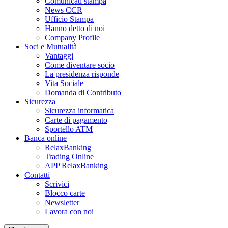
Comunicati stampa
News CCR
Ufficio Stampa
Hanno detto di noi
Company Profile
Soci e Mutualità
Vantaggi
Come diventare socio
La presidenza risponde
Vita Sociale
Domanda di Contributo
Sicurezza
Sicurezza informatica
Carte di pagamento
Sportello ATM
Banca online
RelaxBanking
Trading Online
APP RelaxBanking
Contatti
Scrivici
Blocco carte
Newsletter
Lavora con noi