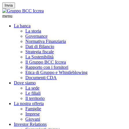
Invia
menu
La banca
La storia
Governance
Normativa Finanziaria
Dati di Bilancio
Strategia fiscale
La Sostenibilità
Il Gruppo BCC Iccrea
Rapporto con i fornitori
Etica di Gruppo e Whistleblowing
Documenti CDA
Dove siamo
La sede
Le filiali
Il territorio
La nostra offerta
Famiglie
Imprese
Giovani
Investor Relations