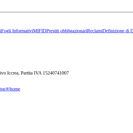
i
Fogli Informativi
MIFID
Prestiti obbligazionari
Reclami
Definizione di D
ivo Iccrea, Partita IVA 15240741007
ca/ng/#/home