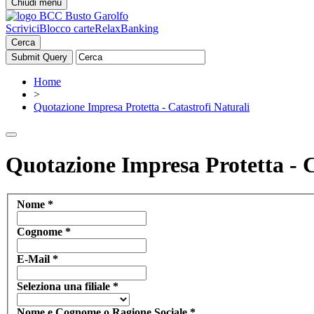
Chiudi menu
Scrivici
Blocco carte
RelaxBanking
Cerca
Home
>
Quotazione Impresa Protetta - Catastrofi Naturali
Quotazione Impresa Protetta - C
Nome
*
Cognome
*
E-Mail
*
Seleziona una filiale
*
Nome e Cognome o Ragione Sociale
*