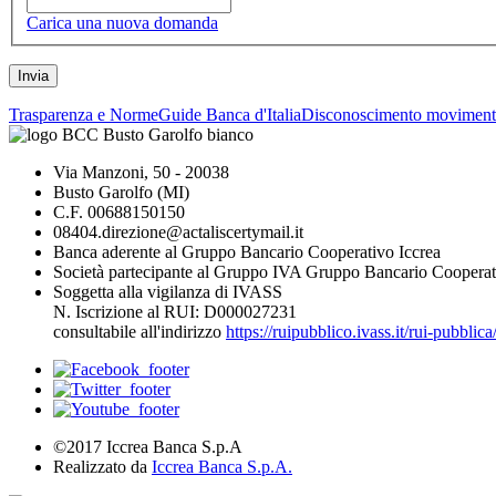
Carica una nuova domanda
Trasparenza e Norme
Guide Banca d'Italia
Disconoscimento moviment
Via Manzoni, 50 - 20038
Busto Garolfo (MI)
C.F. 00688150150
08404.direzione@actaliscertymail.it
Banca aderente al Gruppo Bancario Cooperativo Iccrea
Società partecipante al Gruppo IVA Gruppo Bancario Cooperat
Soggetta alla vigilanza di IVASS
N. Iscrizione al RUI: D000027231
consultabile all'indirizzo
https://ruipubblico.ivass.it/rui-pubbli
©2017 Iccrea Banca S.p.A
Realizzato da
Iccrea Banca S.p.A.