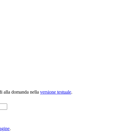
di alla domanda nella
versione testuale
.
agine
.