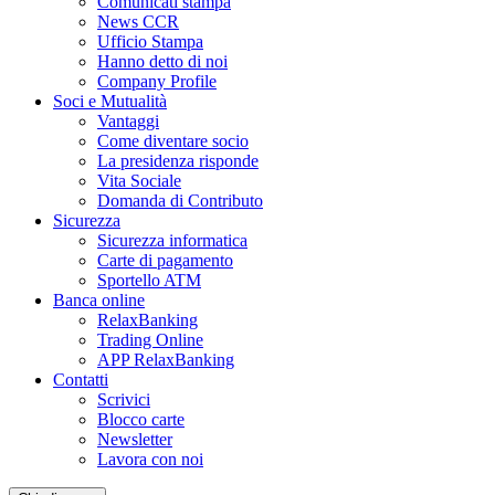
Comunicati stampa
News CCR
Ufficio Stampa
Hanno detto di noi
Company Profile
Soci e Mutualità
Vantaggi
Come diventare socio
La presidenza risponde
Vita Sociale
Domanda di Contributo
Sicurezza
Sicurezza informatica
Carte di pagamento
Sportello ATM
Banca online
RelaxBanking
Trading Online
APP RelaxBanking
Contatti
Scrivici
Blocco carte
Newsletter
Lavora con noi