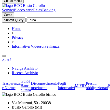
Chiudi menu
Scrivici
Blocco carte
RelaxBanking
Cerca
Home
>
Privacy
>
Informativa Videosorveglianza
-
+
A
A
Naviga Archivio
Ricerca Archivio
Guide
Trasparenza
Disconoscimento
Fogli
Prestiti
Banca
MIFID
R
e Norme
movimenti
Informativi
obbligazionari
d'Italia
Via Manzoni, 50 - 20038
Busto Garolfo (MI)