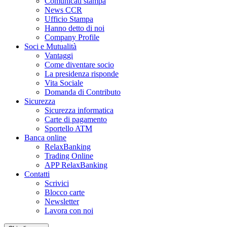
Comunicati stampa
News CCR
Ufficio Stampa
Hanno detto di noi
Company Profile
Soci e Mutualità
Vantaggi
Come diventare socio
La presidenza risponde
Vita Sociale
Domanda di Contributo
Sicurezza
Sicurezza informatica
Carte di pagamento
Sportello ATM
Banca online
RelaxBanking
Trading Online
APP RelaxBanking
Contatti
Scrivici
Blocco carte
Newsletter
Lavora con noi