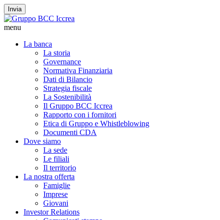
Invia
menu
La banca
La storia
Governance
Normativa Finanziaria
Dati di Bilancio
Strategia fiscale
La Sostenibilità
Il Gruppo BCC Iccrea
Rapporto con i fornitori
Etica di Gruppo e Whistleblowing
Documenti CDA
Dove siamo
La sede
Le filiali
Il territorio
La nostra offerta
Famiglie
Imprese
Giovani
Investor Relations